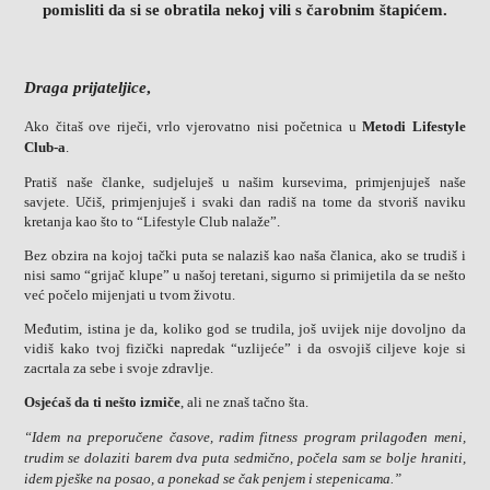
pomisliti da si se obratila nekoj
vili s čarobnim štapićem
.
Draga prijateljice
,
Ako čitaš ove riječi, vrlo vjerovatno nisi početnica u
Metodi Lifestyle
Club-a
.
Pratiš naše članke, sudjeluješ u našim kursevima, primjenjuješ naše
savjete. Učiš, primjenjuješ i svaki dan radiš na tome da stvoriš naviku
kretanja kao što to “Lifestyle Club nalaže”.
Bez obzira na kojoj tački puta se nalaziš kao naša članica, ako se trudiš i
nisi samo “grijač klupe” u našoj teretani, sigurno si primijetila da se nešto
već počelo mijenjati u tvom životu.
Međutim, istina je da, koliko god se trudila, još uvijek nije dovoljno da
vidiš kako tvoj fizički napredak “uzlijeće” i da osvojiš ciljeve koje si
zacrtala za sebe i svoje zdravlje.
Osjećaš da ti nešto izmiče
, ali ne znaš tačno šta.
“Idem na preporučene časove, radim fitness program prilagođen meni,
trudim se dolaziti barem dva puta sedmično, počela sam se bolje hraniti,
idem pješke na posao, a ponekad se čak penjem i stepenicama.”