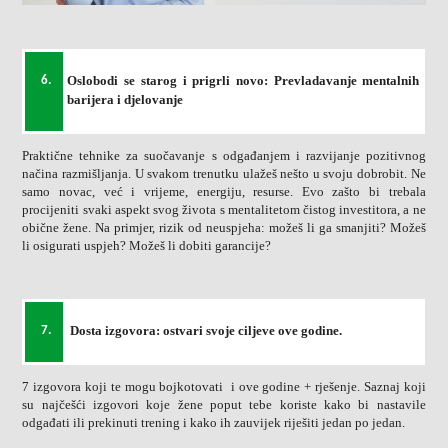
Oslobodi se starog i prigrli novo: Prevladavanje mentalnih
6.
barijera i djelovanje
Praktične tehnike za suočavanje s odgađanjem i razvijanje pozitivnog
načina razmišljanja. U svakom trenutku ulažeš nešto u svoju dobrobit. Ne
samo novac, već i vrijeme, energiju, resurse. Evo zašto bi trebala
procijeniti svaki aspekt svog života s mentalitetom čistog investitora, a ne
obične žene. Na primjer, rizik od neuspjeha: možeš li ga smanjiti? Možeš
li osigurati uspjeh? Možeš li dobiti garancije?
Dosta izgovora: ostvari svoje ciljeve ove godine.
7.
7 izgovora koji te mogu bojkotovati i ove godine + rješenje. Saznaj koji
su najčešći izgovori koje žene poput tebe koriste kako bi nastavile
odgađati ili prekinuti trening i kako ih zauvijek riješiti jedan po jedan.