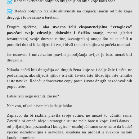
Radeći aktivnosti potpuno drugačije od onih koje radiš sada.
Radeći potpuno različite aktivnosti na drugačiji način od bilo koga
drugog, i to ne samo u teretani.
Drugim riječima,
ako stvarno želiš eksponencijalno ”vrtoglavo”
povećati svoje zdravlje
dobrobit i fizičko stanje
, moraš gledati
,
izvan
(preko)
svoje dnevne rutine, izvan
(preko)
onoga što su te učili u
porodici dok si bila dijete ili tvoji bivši treneri s kojima si počela trenirati.
Jer osnovno i univerzalno pravilo poboljšanja uvijek je isto: moraš biti
drugačija.
Nikada nećeš biti drugačija od drugih žena koje se i dalje žale i ništa ne
poduzimaju, ako slijediš njihov isti stil života, istu filozofiju, iste tehnike
i iste navike. Radeći jednostavno copy-paste života drugih nezadovoljnih
poput tebe.
Lakše reći nego učiniti, zar ne?
Naravno, nikad nisam rekla da je lahko.
Zapravo, da bi razbila pravila svoje rutine, ne možeš to učiniti sama.
Završila bi crpeći ideje i strategije iz iste male bare u kojoj živiš danas –
od prijateljica, poznanica i kolegica – osuđujući samu sebe na to da budeš
vječno nezadovoljna i nervozna, osuđena na propast u svakom malom
koraku promjene.