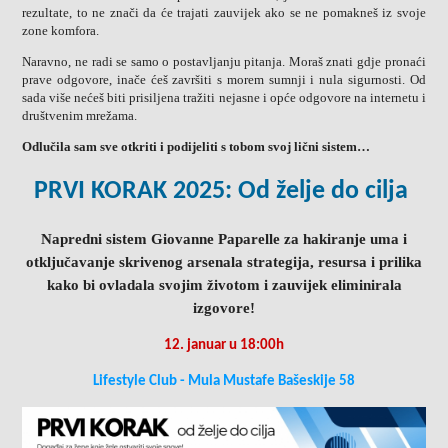
rezultate, to ne znači da će trajati zauvijek ako se ne pomakneš iz svoje
zone komfora.
Naravno, ne radi se samo o postavljanju pitanja. Moraš znati gdje pronaći
prave odgovore, inače ćeš završiti s morem sumnji i nula sigurnosti. Od
sada više nećeš biti prisiljena tražiti nejasne i opće odgovore na internetu i
društvenim mrežama.
Odlučila sam sve otkriti i podijeliti s tobom svoj lični sistem…
PRVI KORAK 2025: Od želje do cilja
Napredni sistem Giovanne Paparelle za hakiranje uma i
otključavanje skrivenog arsenala strategija, resursa i prilika
kako bi ovladala svojim životom i zauvijek eliminirala
izgovore!
12. januar u 18:00h
Lifestyle Club - Mula Mustafe Bašeskije 58