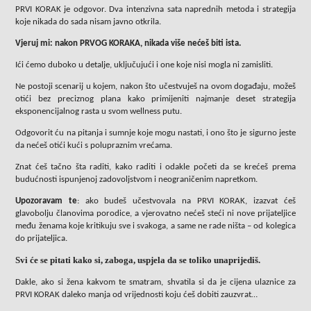
PRVI KORAK je odgovor. Dva intenzivna sata naprednih metoda i strategija
koje nikada do sada nisam javno otkrila.
Vjeruj mi: nakon PRVOG KORAKA, nikada više nećeš biti ista.
Ići ćemo duboko u detalje, uključujući i one koje nisi mogla ni zamisliti.
Ne postoji scenarij u kojem, nakon što učestvuješ na ovom događaju, možeš
otići bez preciznog plana kako primijeniti najmanje deset strategija
eksponencijalnog rasta u svom wellness putu.
Odgovorit ću na pitanja i sumnje koje mogu nastati, i ono što je sigurno jeste
da nećeš otići kući s polupraznim vrećama.
Znat ćeš tačno šta raditi, kako raditi i odakle početi da se krećeš prema
budućnosti ispunjenoj zadovoljstvom i neograničenim napretkom.
Upozoravam te
: ako budeš
učestvovala na PRVI KORAK
, izazvat ćeš
glavobolju članovima porodice, a vjerovatno nećeš steći ni nove prijateljice
među ženama koje kritikuju sve i svakoga, a same ne rade ništa – od kolegica
do prijateljica.
Svi će se pitati kako si, zaboga, uspjela da se toliko unaprijediš.
Dakle, ako si žena kakvom te smatram, shvatila si da je cijena ulaznice za
PRVI KORAK daleko manja od vrijednosti koju ćeš dobiti zauzvrat…