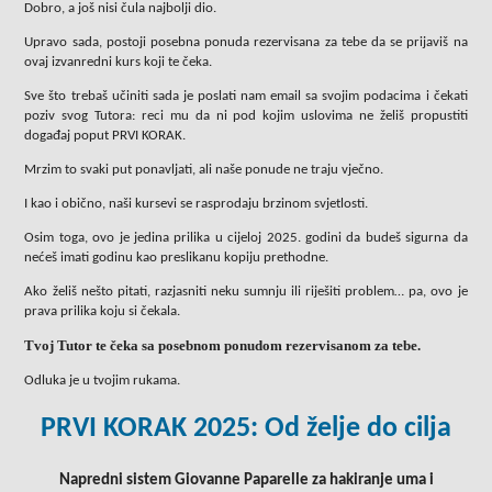
Dobro, a još nisi čula najbolji dio.
Upravo sada, postoji posebna ponuda rezervisana za tebe da se prijaviš na
ovaj izvanredni kurs koji te čeka.
Sve što trebaš učiniti sada je poslati nam email sa svojim podacima i čekati
poziv
svog Tutora:
reci mu da ni pod kojim uslovima ne želiš propustiti
događaj poput PRVI KORAK.
Mrzim to svaki put ponavljati, ali naše ponude ne traju vječno.
I kao i obično, naši kursevi se rasprodaju brzinom svjetlosti.
Osim toga, ovo je jedina prilika u cijeloj 2025. godini da budeš sigurna da
nećeš imati godinu kao preslikanu kopiju prethodne.
Ako želiš nešto pitati, razjasniti neku sumnju ili riješiti problem… pa, ovo je
prava prilika koju si čekala.
Tvoj Tutor
te čeka sa posebnom ponudom rezervisanom za tebe.
Odluka je u tvojim rukama.
PRVI KORAK 2025: Od želje do cilja
Napredni sistem Giovanne Paparelle za hakiranje uma i