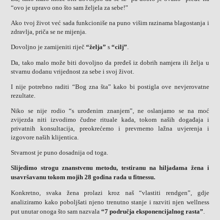
“ovo je upravo ono što sam željela za sebe!”
Ako tvoj život već sada funkcioniše na puno višim razinama blagostanja i
zdravlja, priča se ne mijenja.
Dovoljno je zamijeniti riječ
“želja”
s
“cilj”
.
Da, tako malo može biti dovoljno da pređeš iz dobrih namjera ili želja u
stvarnu dodanu vrijednost za sebe i svoj život.
I nije potrebno raditi “Bog zna šta” kako bi postigla ove nevjerovatne
rezultate.
Niko se nije rodio “s urođenim znanjem”, ne oslanjamo se na moć
zvijezda niti izvodimo čudne rituale kada, tokom naših događaja i
privatnih konsultacija,
preokrećemo i prevrnemo
lažna uvjerenja i
izgovore naših klijentica.
Stvarnost je puno dosadnija od toga.
Slijedimo strogu znanstvenu metodu, testiranu na hiljadama žena i
usavršavanu tokom mojih 28 godina rada u fitnessu.
Konkretno, svaka žena prolazi kroz naš
“vlastiti rendgen”
, gdje
analiziramo kako poboljšati njeno trenutno stanje i razviti njen wellness
put unutar onoga što sam nazvala
“7 područja eksponencijalnog rasta”
.