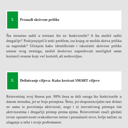
Pronađi skrivene prilike
1.
Šta trenutno radiš u teretani što ne funkcioniše? A šta možeš raditi
drugačije? Podcjenjuješ li neki problem, iza kojeg se možda skriva prilika
za napredak? Učenjem kako identificirati i iskoristiti skrivene prilike
unutar svog treninga, možeš doslovno napredovati naočigled samo
koristeći resurse koje već koristiš, ali nedovoljno.
Definiranje ciljeva: Kako kreirati SMART ciljeve
2.
Reinvertiraj svoj fitness put. 99% žena se drži onoga što funkcioniše u
datom trenutku, jer se boje promjena. Šteta, jer eksponencijalni rast dolazi
ne samo iz povećanja aktivnosti, nego i iz inovativnog pristupa tim
aktivnostima i drugačiji pristup prema njima. Reinvertirati znači gledati
izvan operativnosti svakodnevne rutine i pronalaziti nove, bolje načine za
ulaganje u sebe i svoje performanse.