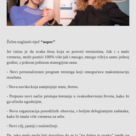
Želim naglasiti riječ
“napor”
.
Jer istina je da svaka žena koja se posveti treninzima, čak i s malo
vremena, može postići 100% više (ali i mnogo, mnogo više) u samo jednoj
godini, s jednom jedinom strategijom rasta.
- Novi personalizirani program treninga koji omogućava maksimizaciju
rezultata.
- Nova navika koja zamjenjuje staru, štetnu.
- Potpuno novi način pristupa kretanju u svakodnevnom životu, kako bi
ga učinila ugodnijim.
- Nova organizacija porodičnih obaveza, s boljim delegiranjem zadataka,
kako bi imala više vremena za sebe.
- Novi cilj, jasniji i realističniji.
Da, tako malo može biti dovoljno da se iz “pa dobro je ovako” pređe na