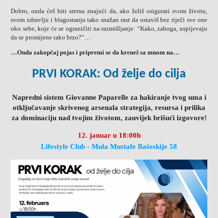
Dobro, onda ćeš biti sretna znajući da, ako želiš osigurati svom životu,
svom zdravlju i blagostanju tako snažan rast da ostaviš bez riječi sve one
oko sebe, koje će se ograničiti na razmišljanje: “Kako, zaboga, uspijevaju
da se promijene tako brzo?”…
…Onda zakopčaj pojas i pripremi se da kreneš sa mnom na…
PRVI KORAK: Od želje do cilja
Napredni sistem Giovanne Paparelle za hakiranje tvog uma i
otključavanje skrivenog arsenala strategija, resursa i prilika
za dominaciju nad tvojim životom, zauvijek brišući izgovore!
12. januar u 18:00h
Lifestyle Club - Mula Mustafe Bašeskije 58