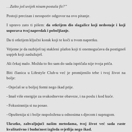
…Zašto još uvijek nisam postala fit?”
Postoji precizan i neosporiv odgovor na ovo pitanje.
I upravo zato ti pišem:
da otkrijem dio slagalice koji nedostaje i koji
usporava tvoj napredak i poboljšanje.
Da ti otkrijem ključni korak koji te koči u tvom napretku.
Vrijeme je da razbiješ taj stakleni plafon koji ti onemogućava da postigneš
uspjeh koji zaslužuješ.
Ali čekaj malo. Možda to što sam do sada ispričala nije tvoja priča.
Biti članica u Lifestyle Club-u već je promijenilo tebe i tvoj život na
bolje:
-
Osjećaš se u boljoj formi nego ikad prije.
-
Imaš više energije za svakodnevne obaveze, i na poslu i kod kuće.
- Fokusiranija si na posao.
-
Opuštenija si i bolje raspoložena u odnosima s djecom i suprugom.
Ukratko, zahvaljujući našim metodama, tvoj život već sada raste
kvalitativno i budućnost izgleda svjetlija nego ikad.