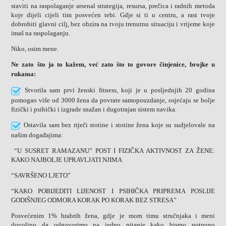
staviti na raspolaganje arsenal strategija, resursa, prečica i radnih metoda
koje dijeli cijeli tim posvećen tebi. Gdje si ti u centru, a rast tvoje
dobrobiti glavni cilj, bez obzira na tvoju trenutnu situaciju i vrijeme koje
imaš na raspolaganju.
Niko, osim mene.
Ne zato što ja to kažem, već zato što to govore činjenice, brojke u
rukama:
Stvorila sam prvi ženski fitness, koji je u posljednjih 20 godina
pomogao više od 3000 žena da povrate samopouzdanje, osjećaju se bolje
fizički i psihički i izgrade snažan i dugotrajan sistem navika.
Ostavila sam bez riječi stotine i stotine žena koje su sudjelovale na
našim događajima:
“U SUSRET RAMAZANU” POST I FIZIČKA AKTIVNOST ZA ŽENE:
KAKO NAJBOLJE UPRAVLJATI NJIMA
“SAVRŠENO LJETO”
“KAKO POBIJEDITI LIJENOST I PSIHIČKA PRIPREMA POSLIJE
GODIŠNJEG ODMORA KORAK PO KORAK BEZ STRESA”
Posvećenim 1% hrabrih žena, gdje je mom timu stručnjaka i meni
dovoljno da odgovorimo na jedno pitanje kako bismo potpuno