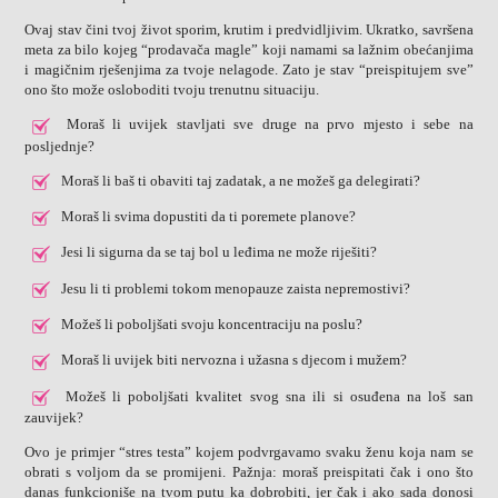
Ovaj stav čini tvoj život sporim, krutim i predvidljivim. Ukratko, savršena
meta za bilo kojeg “prodavača magle” koji namami sa lažnim obećanjima
i magičnim rješenjima za tvoje nelagode. Zato je stav “preispitujem sve”
ono što može osloboditi tvoju trenutnu situaciju.
Moraš li uvijek stavljati sve druge na prvo mjesto i sebe na
posljednje?
Moraš li baš ti obaviti taj zadatak, a ne možeš ga delegirati?
Moraš li svima dopustiti da ti poremete planove?
Jesi li sigurna da se taj bol u leđima ne može riješiti?
Jesu li ti problemi tokom menopauze zaista nepremostivi?
Možeš li poboljšati svoju koncentraciju na poslu?
Moraš li uvijek biti nervozna i užasna s djecom i mužem?
Možeš li poboljšati kvalitet svog sna ili si osuđena na loš san
zauvijek?
Ovo je primjer “stres testa” kojem podvrgavamo svaku ženu koja nam se
obrati s voljom da se promijeni. Pažnja: moraš preispitati čak i ono što
danas funkcioniše na tvom putu ka dobrobiti, jer čak i ako sada donosi