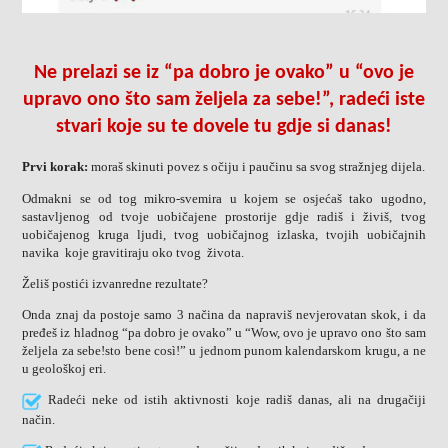
Ne prelazi se iz “pa dobro je ovako” u “ovo je
upravo ono što sam željela za sebe!”, radeći iste
stvari koje su te dovele tu gdje si danas!
Prvi korak:
moraš skinuti povez s očiju i paučinu sa svog stražnjeg dijela.
Odmakni se od tog mikro-svemira u kojem se osjećaš tako ugodno,
sastavljenog od tvoje uobičajene prostorije gdje radiš i živiš, tvog
uobičajenog kruga ljudi, tvog uobičajnog izlaska, tvojih uobičajnih
navika koje gravitiraju oko tvog života.
Želiš postići izvanredne rezultate?
Onda znaj da postoje samo 3 načina da napraviš
nevjerovatan skok
, i da
pređeš iz hladnog “pa dobro je ovako” u “Wow, ovo je upravo ono što sam
željela za sebe!sto bene così!” u jednom punom kalendarskom krugu, a ne
u geološkoj eri.
Radeći neke od istih aktivnosti koje radiš danas, ali na drugačiji
način.