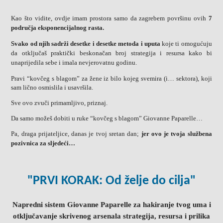
Kao što vidite, ovdje imam prostora samo da zagrebem površinu ovih
7
područja eksponencijalnog rasta.
Svako od njih sadrži desetke i desetke metoda i uputa
koje ti omogućuju
da otključaš praktički beskonačan broj strategija i resursa kako bi
unaprijedila sebe i imala nevjerovatnu godinu.
Pravi “kovčeg s blagom” za žene iz bilo kojeg svemira (i… sektora), koji
sam lično osmislila i usavršila.
Sve ovo zvuči primamljivo, priznaj.
Da samo možeš dobiti u ruke “kovčeg s blagom” Giovanne Paparelle…
Pa, draga prijateljice, danas je tvoj sretan dan;
jer ovo je tvoja službena
pozivnica za sljedeći…
"PRVI KORAK: Od želje do cilja"
Napredni sistem Giovanne Paparelle za hakiranje tvog uma i
otključavanje skrivenog arsenala strategija, resursa i prilika