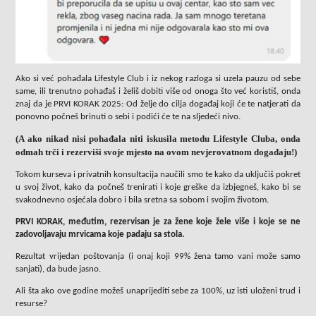
Ako si već pohađala Lifestyle Club i iz nekog razloga si uzela pauzu od sebe
same, ili trenutno pohađaš i želiš dobiti više od onoga što već koristiš, onda
znaj da je PRVI KORAK 2025: Od želje do cilja događaj koji će te natjerati da
ponovno počneš brinuti o sebi i podići će te na sljedeći nivo.
(A ako nikad nisi pohađala niti iskusila metodu Lifestyle Cluba, onda
odmah trči i rezerviši svoje mjesto na ovom nevjerovatnom događaju!)
Tokom kurseva i privatnih konsultacija naučili smo te kako da uključiš pokret
u svoj život, kako da počneš trenirati i koje greške da izbjegneš, kako bi se
svakodnevno osjećala dobro i bila sretna sa sobom i svojim životom.
PRVI KORAK, međutim, rezervisan je za žene koje žele više i koje se ne
zadovoljavaju mrvicama koje padaju sa stola.
Rezultat vrijedan poštovanja (i onaj koji 99% žena tamo vani može samo
sanjati), da bude jasno.
Ali šta ako ove godine možeš unaprijediti sebe za 100%, uz isti uloženi trud i
resurse?