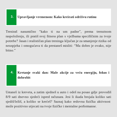
Upravljanje vremenom: Kako kreirati održivu rutinu
3.
Treniraš nasumično “kako ti na um padne”, prema trenutnom
raspoloženju, ili pratiš svoj fitness plan s vježbama specifičnim za tvoje
potrebe? Jasan i realističan plan treninga ključan je za smanjenje rizika od
neuspjeha i omogućava ti da prestaneš misliti: “Ma dobro je ovako, nije
bitno.”
Kretanje svaki dan: Male akcije za veću energiju, fokus i
4.
dobrobit
Ustaneš iz kreveta, a zatim sjedneš u auto i odeš na posao gdje provodiš
8/9 sati dnevno sjedeći ispred računara. Jesi li ikada brojala koliko sati
sjediš/ležiš, a koliko se krećeš? Saznaj kako redovna fizička aktivnost
može pozitivno utjecati na tvoje fizičke i mentalne performanse.