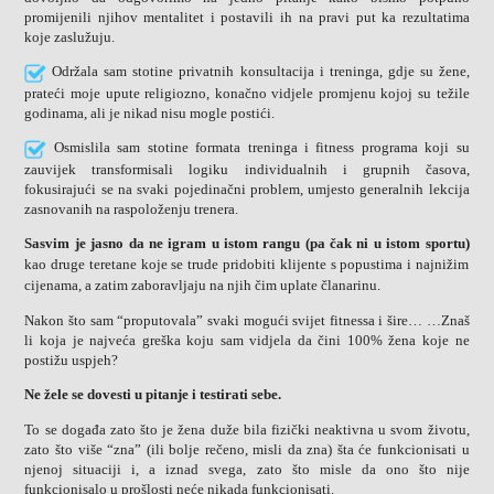
promijenili njihov mentalitet i postavili ih na pravi put ka rezultatima
koje zaslužuju.
Održala sam stotine privatnih konsultacija i treninga, gdje su žene,
prateći moje upute religiozno, konačno vidjele promjenu kojoj su težile
godinama, ali je nikad nisu mogle postići.
Osmislila sam stotine formata treninga i fitness programa koji su
zauvijek transformisali logiku individualnih i grupnih časova,
fokusirajući se na svaki pojedinačni problem, umjesto generalnih lekcija
zasnovanih na raspoloženju trenera.
Sasvim je jasno da ne igram u istom rangu (pa čak ni u istom sportu)
kao druge teretane koje se trude pridobiti klijente s popustima i najnižim
cijenama, a zatim zaboravljaju na njih čim uplate članarinu.
Nakon što sam “proputovala” svaki mogući svijet fitnessa i šire… …Znaš
li koja je najveća greška koju sam vidjela da čini 100% žena koje ne
postižu uspjeh?
Ne žele se dovesti u pitanje i testirati sebe.
To se događa zato što je žena duže bila fizički neaktivna u svom životu,
zato što više “zna” (ili bolje rečeno, misli da zna) šta će funkcionisati u
njenoj situaciji i, a iznad svega, zato što misle da ono što nije
funkcionisalo u prošlosti neće nikada funkcionisati.