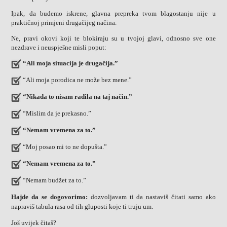
Ipak, da budemo iskrene, glavna prepreka tvom blagostanju nije u
praktičnoj primjeni drugačijeg načina.
Ne, pravi okovi koji te blokiraju su u tvojoj glavi, odnosno sve one
nezdrave i neuspješne misli poput:
“Ali moja situacija je drugačija.”
“Ali moja porodica ne može bez mene.”
“Nikada to nisam radila na taj način.”
“Mislim da je prekasno.”
“Nemam vremena za to.”
“Moj posao mi to ne dopušta.”
“Nemam vremena za to.”
“Nemam budžet za to.”
Hajde da se dogovorimo:
dozvoljavam ti da nastaviš čitati samo ako
napraviš tabula rasa od tih gluposti koje ti truju um.
Još uvijek čitaš?