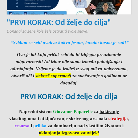
"PRVI KORAK: Od želje do cilja"
Događaj za žene koje žele ostvariti svoje snove!
“Sviđam se sebi ovakva kakva jesam, ionako kasno je sad!”
Ovo je laž koju pričaš sebi da bi izbjegla preuzimanje
odgovornosti! Ali izbor nije samo između poboljšanja i
odustajanja.
Vrijeme je da izađeš iz svog mikro-univerzuma,
otvoriš
oči i
stekneš supermoći
za suočavanje s godinom uz
događaj
PRVI KORAK: Od
želje
do cilja
Napredni sistem
Giovanne Paparelle
za
hakiranje
vlastitog uma i otključavanje skrivenog arsenala
strategija
,
resursa
i
prilika
za dominaciju nad vlastitim životom i
uklonjanja izgovora zauvijek!