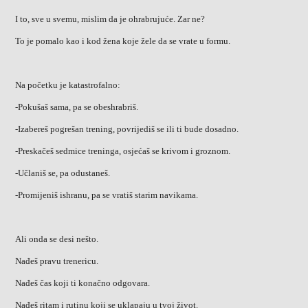
I to, sve u svemu, mislim da je ohrabrujuće. Zar ne?
To je pomalo kao i kod žena koje žele da se vrate u formu.
Na početku je katastrofalno:
-Pokušaš sama, pa se obeshrabriš.
-Izabereš pogrešan trening, povrijediš se ili ti bude dosadno.
-Preskačeš sedmice treninga, osjećaš se krivom i groznom.
-Učlaniš se, pa odustaneš.
-Promijeniš ishranu, pa se vratiš starim navikama.
Ali onda se desi nešto.
Nađeš pravu trenericu.
Nađeš čas koji ti konačno odgovara.
Nađeš ritam i rutinu koji se uklapaju u tvoj život.