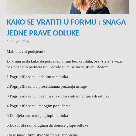
KAKO SE VRATITI U FORMU : SNAGA
JEDNE PRAVE ODLUKE
Lifestyle Club
Mali dnevni podsjetnik:
Dok sam učila kako da pokrenem firmu bez kapitala, bez "štele" i veza,
bez poznatih partnera itd... desile su mi se razne stvari. Redom:
1.Pogriješila sam u odabiru saradnika
2.Pogriješila sam u procedurama pružanja usluge
3.Pogriješila sam u bezbroj svakodnevnih upravljačkih odluka
4.Pogriješila sam u mnogim ponudama
5.Donijela sam mnogo glupih odluka
6.Dozvolila sam drugima da donose glupe odluke
i to je mojoj firmi stvorilo "more" problema.