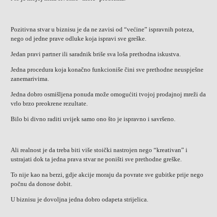
Pozitivna stvar u biznisu je da ne zavisi od “većine” ispravnih poteza,
nego od jedne prave odluke koja ispravi sve greške.
Jedan pravi partner ili saradnik briše sva loša prethodna iskustva.
Jedna procedura koja konačno funkcioniše čini sve prethodne neuspješne
zanemarivima.
Jedna dobro osmišljena ponuda može omogućiti tvojoj prodajnoj mreži da
vrlo brzo preokrene rezultate.
Bilo bi divno raditi uvijek samo ono što je ispravno i savršeno.
Ali realnost je da treba biti više stoički nastrojen nego “kreativan” i
ustrajati dok ta jedna prava stvar ne poništi sve prethodne greške.
To nije kao na berzi, gdje akcije moraju da povrate sve gubitke prije nego
počnu da donose dobit.
U biznisu je dovoljna jedna dobro odapeta strijelica.