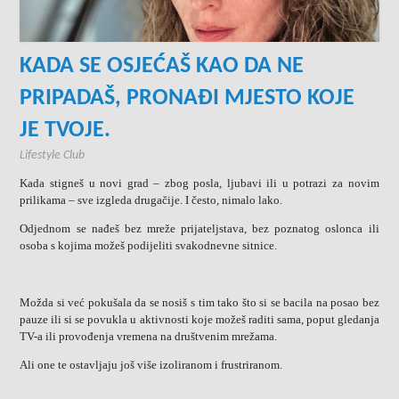
KADA SE OSJEĆAŠ KAO DA NE
PRIPADAŠ, PRONAĐI MJESTO KOJE
JE TVOJE.
Lifestyle Club
Kada stigneš u novi grad – zbog posla, ljubavi ili u potrazi za novim
prilikama – sve izgleda drugačije. I često, nimalo lako.
Odjednom se nađeš bez mreže prijateljstava, bez poznatog oslonca ili
osoba s kojima možeš podijeliti svakodnevne sitnice.
Možda si već pokušala da se nosiš s tim tako što si se bacila na posao bez
pauze ili si se povukla u aktivnosti koje možeš raditi sama, poput gledanja
TV-a ili provođenja vremena na društvenim mrežama.
Ali one te ostavljaju još više izoliranom i frustriranom.