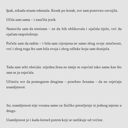
Ipak, nikada nisam odustala. Korak po korak, sve sam ponovno osvojila.
Učila sam sama – i naučila jezik.
Nastavila sam da treniram – ne da bih oblikovala i ojačala tijelo, već da
ojačam raspoloženje.
Počela sam da radim – i bila sam cijenjena ne samo zbog svoje stručnosti,
već i zbog toga što sam bila svoja i zbog odluke koju sam donijela.
Tada sam sebi obećala: nijedna žena ne smije se osjećati tako sama kao što
sam se ja osjećala.
Učiniću sve da pomognem drugima – posebno ženama – da ne osjećaju
usamljenost.
Jer, usamljenost nije vezana samo za fizičko preseljenje iz jednog mjesta u
drugo.
Usamljenost je i kada kreneš putem koji se razlikuje od većine.