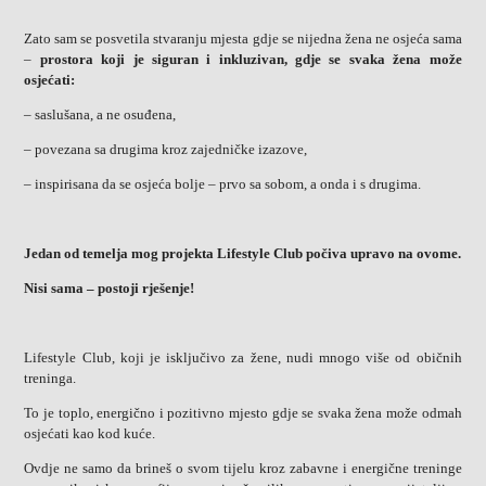
Zato sam se posvetila stvaranju mjesta gdje se nijedna žena ne osjeća sama
–
prostora koji je siguran i inkluzivan, gdje se svaka žena može
osjećati:
– saslušana, a ne osuđena,
– povezana sa drugima kroz zajedničke izazove,
– inspirisana da se osjeća bolje – prvo sa sobom, a onda i s drugima.
Jedan od temelja mog projekta Lifestyle Club počiva upravo na ovome.
Nisi sama – postoji rješenje!
Lifestyle Club, koji je isključivo za žene, nudi mnogo više od običnih
treninga.
To je toplo, energično i pozitivno mjesto gdje se svaka žena može odmah
osjećati kao kod kuće.
Ovdje ne samo da brineš o svom tijelu kroz zabavne i energične treninge