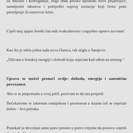
uz muziku i koreografije, nego imaš priliku upoznati nove prijateljice,
razmijeniti iskustva i pobijediti osjećaj izolacije koji često prati
preseljenje ili emotivne krize.
Cijeli moj sjajan ženski tim radi svakodnevno i uspješno upravo na tome!
Kao što je rekla jedna naša nova članica, tek stigla u Sarajevo:
„Uživam u ženskoj energiji i slobodi koju osjećam kad uđem na trening.“
Upravo to možeš pronaći ovdje: slobodu, energiju i autentičnu
povezanost.
Ako si se prepoznala u ovoj priči, pozivam te da nas posjetiš.
Dočekaćemo te iskrenim osmijehom i prostorom u kojem ćeš se osjećati
dobro – bez pritiska.
Ponekad je dovoljan samo pravi prostor u pravo vrijeme da ponovo osjetiš