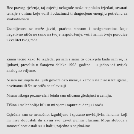
Bez pravog rješenja, taj osjećaj nelagode može te polako izjedati, stvarati
tenzije s onima koje voliš i oduzimati ti dragocjenu energiju potrebnu za
svakodnevicu.
Usamljenost se može javiti, praćena stresom i nesigurnostima koje
negativno utiču ne samo na tvoje raspoloženje, već i na mir tvoje porodice
i kvalitet tvog rada.
Znam tačno kako to izgleda, jer sam i sama to doživjela kada sam se, iz
ljubavi, preselila u Sarajevo daleke 1998. godine – u jedno još uvijek
analogno vrijeme.
Nisam razumjela šta ljudi govore oko mene, a kamoli šta piše u knjigama,
novinama ili šta se priča na televiziji.
Nisam nikoga poznavala i šetala sam ulicama gledajući u zemlju.
Tišina i melanholija bili su mi vjerni saputnici danju i noću.
Osjećala sam se nemoćno, izgubljeno i sputano nevidljivim lancima koji
mi nisu dopuštali da živim svoj život punim plućima. Moja sloboda i
samostalnost ostali su u Italiji, zajedno s najdražima.