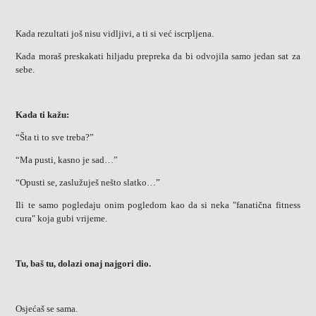
Kada rezultati još nisu vidljivi, a ti si već iscrpljena.
Kada moraš preskakati hiljadu prepreka da bi odvojila samo jedan sat za
sebe.
Kada ti kažu:
“Šta ti to sve treba?”
“Ma pusti, kasno je sad…”
“Opusti se, zaslužuješ nešto slatko…”
Ili te samo pogledaju onim pogledom kao da si neka "fanatična fitness
cura" koja gubi vrijeme.
Tu, baš tu, dolazi onaj najgori dio.
Osjećaš se sama.