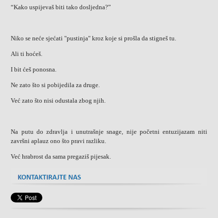
“Kako uspijevaš biti tako dosljedna?”
Niko se neće sjećati "pustinja" kroz koje si prošla da stigneš tu.
Ali ti hoćeš.
I bit ćeš ponosna.
Ne zato što si pobijedila za druge.
Već zato što nisi odustala zbog njih.
Na putu do zdravlja i unutrašnje snage, nije početni entuzijazam niti
završni aplauz ono što pravi razliku.
Već hrabrost da sama pregaziš pijesak.