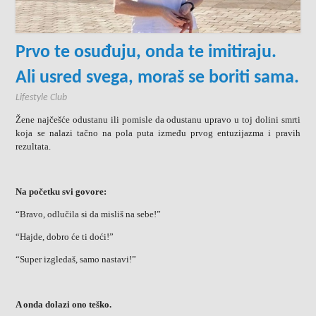
Prvo te osuđuju, onda te imitiraju.
Ali usred svega, moraš se boriti sama.
Lifestyle Club
Žene najčešće odustanu ili pomisle da odustanu upravo u toj dolini smrti
koja se nalazi tačno na pola puta između prvog entuzijazma i pravih
rezultata.
Na početku svi govore:
“Bravo, odlučila si da misliš na sebe!”
“Hajde, dobro će ti doći!”
“Super izgledaš, samo nastavi!”
A onda dolazi ono teško.