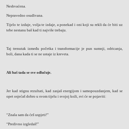
Neshvaćena.
Nepravedno osuđivana.
Tijelo te izdaje, volja te izdaje, a ponekad i oni koji su rekli da će biti uz
tebe nestanu baš kad ti najviše trebaju.
Taj trenutak između početka i transformacije je pun sumnji, odricanja,
boli, dana kada ti se ne ustaje iz kreveta.
Ali baš tada se sve odlučuje.
Jer kad stignu rezultati, kad zasjaš energijom i samopouzdanjem,
kad se
opet osjećaš dobro u svom tijelu i svojoj koži,
svi će se pojaviti:
“Znala sam da ćeš uspjeti!”
“Predivno izgledaš!”