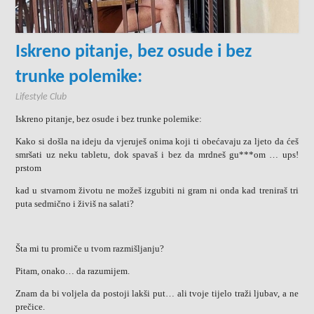
Iskreno pitanje, bez osude i bez
trunke polemike:
Lifestyle Club
Iskreno pitanje, bez osude i bez trunke polemike:
Kako si došla na ideju da vjeruješ onima koji ti obećavaju za ljeto da ćeš
smršati uz neku tabletu, dok spavaš i bez da mrdneš gu***om … ups!
prstom
kad u stvarnom životu ne možeš izgubiti ni gram ni onda kad treniraš tri
puta sedmično i živiš na salati?
Šta mi tu promiče u tvom razmišljanju?
Pitam, onako… da razumijem.
Znam da bi voljela da postoji lakši put… ali tvoje tijelo traži ljubav, a ne
prečice.