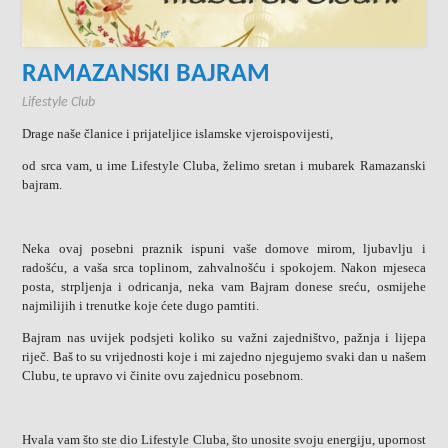
RAMAZANSKI BAJRAM
Lifestyle Club
Drage naše članice i prijateljice islamske vjeroispovijesti,
od srca vam, u ime Lifestyle Cluba, želimo sretan i mubarek Ramazanski
bajram.
Neka ovaj posebni praznik ispuni vaše domove mirom, ljubavlju i
radošću, a vaša srca toplinom, zahvalnošću i spokojem. Nakon mjeseca
posta, strpljenja i odricanja, neka vam Bajram donese sreću, osmijehe
najmilijih i trenutke koje ćete dugo pamtiti.
Bajram nas uvijek podsjeti koliko su važni zajedništvo, pažnja i lijepa
riječ. Baš to su vrijednosti koje i mi zajedno njegujemo svaki dan u našem
Clubu, te upravo vi činite ovu zajednicu posebnom.
Hvala vam što ste dio Lifestyle Cluba, što unosite svoju energiju, upornost