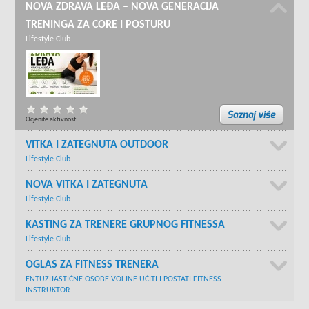
NOVA ZDRAVA LEĐA – NOVA GENERACIJA
TRENINGA ZA CORE I POSTURU
Lifestyle Club
Ocjenite aktivnost
VITKA I ZATEGNUTA OUTDOOR
Lifestyle Club
NOVA VITKA I ZATEGNUTA
Lifestyle Club
KASTING ZA TRENERE GRUPNOG FITNESSA
Lifestyle Club
OGLAS ZA FITNESS TRENERA
ENTUZIJASTIČNE OSOBE VOLJNE UČITI I POSTATI FITNESS
INSTRUKTOR