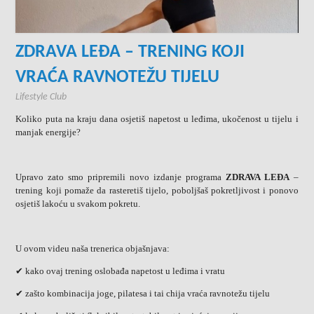
ZDRAVA LEĐA – TRENING KOJI
VRAĆA RAVNOTEŽU TIJELU
Lifestyle Club
Koliko puta na kraju dana osjetiš napetost u leđima, ukočenost u tijelu i
manjak energije?
Upravo zato smo pripremili novo izdanje programa
ZDRAVA LEĐA
–
trening koji pomaže da rasteretiš tijelo, poboljšaš pokretljivost i ponovo
osjetiš lakoću u svakom pokretu.
U ovom videu naša trenerica objašnjava:
✔ kako ovaj trening oslobađa napetost u leđima i vratu
✔ zašto kombinacija joge, pilatesa i tai chija vraća ravnotežu tijelu