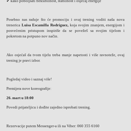
✔ kako poboljšati fleksibilnost, stabilnost i osjećaj energije
Posebno nas raduje što će promociju i ovaj trening voditi naša nova
trenerica
Luisa Escamilla Rodríguez,
koja svojim znanjem, energijom i
posvećenim pristupom inspiriše da se povežeš sa svojim tijelom i
pokretom na potpuno nov način.
Ako osjećaš da tvom tijelu treba manje napetosti i više ravnoteže, ovaj
trening je pravi izbor.
Pogledaj video i saznaj više!
Premijera nove koreografije:
26. mart u 18:00
Povedi prijateljicu i dođite zajedno isprobati trening.
Rezervacije putem Messenger-a ili na Viber: 060 355 6160