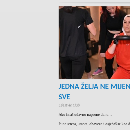
JEDNA ŽELJA NE MIJE
SVE
Lifestyle Club
Ako imaš odavno naporne dane…
Pune stresa, umora, obaveza i osjećaš se kao d