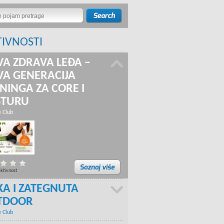
TIVNOSTI
A ZDRAVA LEĐA –
A GENERACIJA
NINGA ZA CORE I
STURU
e Club
aktivnost
KA I ZATEGNUTA
TDOOR
e Club