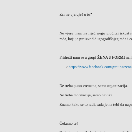
Zar ne vjeruješ u to?
Ne vjeruj nam na riječ, nego pročitaj iskustva
rada, koji je proizvod dugogodišnjeg rada i e
Pridruži nam se u grupi
ŽENA U FORMI
na l
===>
https://www.facebook.com/groups/zena
Ne treba puno vremena, samo organizacija.
Ne treba motivacija, samo navika.
Znamo kako se to radi, sada je na tebi da napr
Čekamo te!