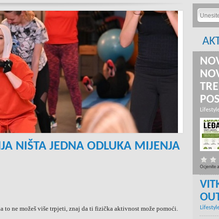
AK
NOV
NOV
TRE
PO
Lifestyl
NJA NIŠTA JEDNA ODLUKA MIJENJA
Ocjenite 
VIT
OU
a to ne možeš više trpjeti, znaj da ti fizička aktivnost može pomoći.
Lifestyl