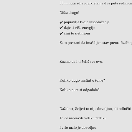
30 minuta zdravog kretanja dva puta sedmičn
Ništa drugo!
✔️ popravlja tvoje raspoloženje
✔️ daje ti više energije
✔️ čini te sretnijom
Zato prestani da imaš lijen stav prema fizičkoj
Znamo da i ti želiš sve ovo.
Koliko dugo maštaš o tome?
Koliko puta si odgađala?
Nažalost, željeti to nije dovoljno, ali odlučit
To će napraviti veliku razliku.
I vrlo malo je dovoljno.