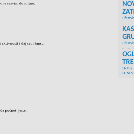
NOV
o je sasvim dovoljno.
ZA
Lifestyl
KAS
GRU
 aktivnosti i daj sebi šansu.
Lifestyl
OGL
TR
ENTUZI
FITNES
i da počneš jeste.