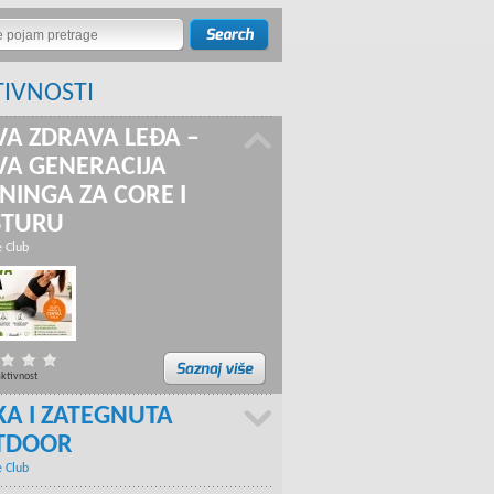
TIVNOSTI
A ZDRAVA LEĐA –
A GENERACIJA
NINGA ZA CORE I
STURU
e Club
aktivnost
KA I ZATEGNUTA
TDOOR
e Club