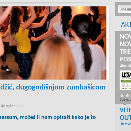
AK
NOV
NOV
TRE
PO
Lifestyl
adžić, dugogodišnjom zumbašicom
Ocjenite 
ifestyle clubu
VIT
OU
tnessom, možeš li nam opisati kako je to
Lifestyl