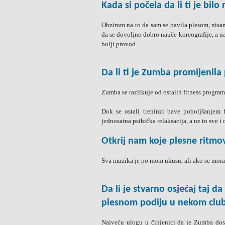
Kada si počela da li ti je bil
Obzirom na to da sam se bavila plesom, nisam
da se dovoljno dobro nauče koreografije, a na
bolji provod.
Da li ti je Zumba promijenila
Zumba se razlikuje od ostalih fitness program
Dok se ostali treninzi bave poboljšanjem
jednosatna psihička relaksacija, a uz to sve i 
Otkrij nam koje plesne ritmo
Sva muzika je po mom ukusu, ali ako se moram
Da li je stvarno osjećaj taj d
plesnom podiju u nekom clu
Najveću ulogu u činjenici da je Zumba dosti