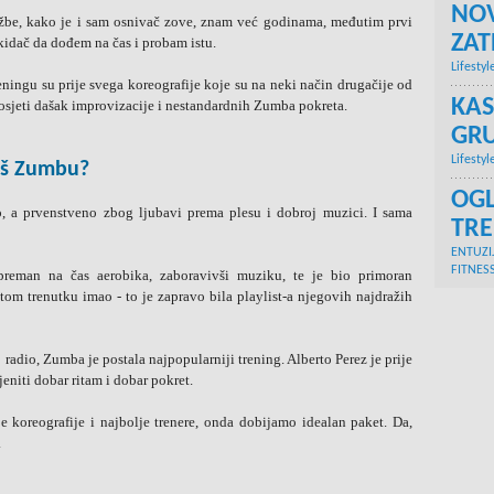
NOV
ežbe, kako je i sam osnivač zove, znam već godinama, međutim prvi
ZA
kidač da dođem na čas i probam istu.
Lifestyl
ingu su prije svega koreografije koje su na neki način drugačije od
KAS
 osjeti dašak improvizacije i nestandardnih Zumba pokreta.
GRU
Lifestyl
raš Zumbu?
OGL
, a prvenstveno zbog ljubavi prema plesu i dobroj muzici. I sama
TR
ENTUZI
FITNES
reman na čas aerobika, zaboravivši muziku, te je bio primoran
tom trenutku imao - to je zapravo bila playlist-a njegovih najdražih
o radio, Zumba je postala najpopularniji trening. Alberto Perez je prije
jeniti dobar ritam i dobar pokret.
koreografije i najbolje trenere, onda dobijamo idealan paket. Da,
.