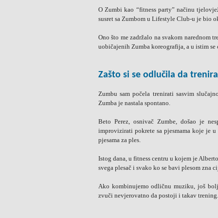
O Zumbi kao “fitness party” načinu tjelovj
susret sa Zumbom u Lifestyle Club-u je bio o
Ono što me zadržalo na svakom narednom tren
uobičajenih Zumba koreografija, a u istim se
Zašto si se odlučila da treni
Zumbu sam počela trenirati sasvim slučajno
Zumba je nastala spontano.
Beto Perez, osnivač Zumbe, došao je nesp
improvizirati pokrete sa pjesmama koje je u 
pjesama za ples.
Istog dana, u fitness centru u kojem je Albert
svega plesač i svako ko se bavi plesom zna ci
Ako kombinujemo odličnu muziku, još bolje 
zvuči nevjerovatno da postoji i takav trening