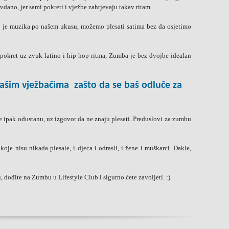
ano, jer sami pokreti i vježbe zahtjevaju takav ritam.
 je muzika po našem ukusu, možemo plesati satima bez da osjetimo
pokret uz zvuk latino i hip-hop ritma, Zumba je bez dvojbe idealan
našim vježbačima zašto da se baš odluče za
 ipak odustanu, uz izgovor da ne znaju plesati. Preduslovi za zumbu
oje nisu nikada plesale, i djeca i odrasli, i žene i muškarci. Dakle,
 dođite na Zumbu u Lifestyle Club i sigurno ćete zavoljeti. :)