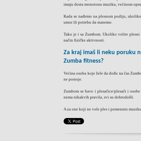
imaju dosta monotonu muziku, većinom opravd
Kada se nađemo na plesnom podiju, ukoliko
umor ili potrebu da stanemo.
Tako je i sa Zumbom. Ukoliko volite plesni 
način fizičke aktivnosti.
Za kraj imaš li neku poruku 
Zumba fitness?
Većina osoba koje žele da dođu na čas Zumbe
ne postoje.
Zumbom se bave i plesačice/plesači i osobe k
nema nikakvih pravila, svi su dobrodošli.
A za one koji ne vole ples i pomenutu muziku,