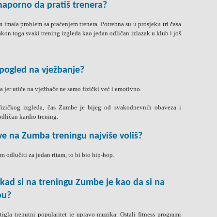
o naporno da pratiš trenera?
 imala problem sa praćenjem trenera. Potrebna su u prosjeku tri časa
kon toga svaki trening izgleda kao jedan odličan izlazak u klub i još
 pogled na vježbanje?
a jer utiče na vježbače ne samo fizički već i emotivno.
 fizičkog izgleda, čas Zumbe je bijeg od svakodnevnih obaveza i
odličan kardio trening.
ve na Zumba treningu najviše voliš?
 odlučiti za jedan ritam, to bi bio hip-hop.
a kad si na treningu Zumbe je kao da si na
bu?
gla trenutni popularitet je upravo muzika. Ostali fitness programi