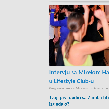
Intervju sa Mirelom H
u Lifestyle Club-u
Razgovarali smo sa Mirelom zumbašicom u L
Tvoji prvi dodiri sa Zumba fi
izgledalo?