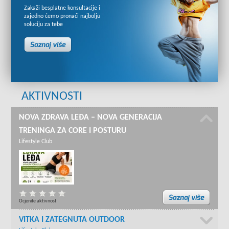
Zakaži besplatne konsultacije i
zajedno ćemo pronaći najbolju
soluciju za tebe
AKTIVNOSTI
NOVA ZDRAVA LEĐA – NOVA GENERACIJA
TRENINGA ZA CORE I POSTURU
Lifestyle Club
Ocjenite aktivnost
VITKA I ZATEGNUTA OUTDOOR