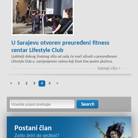
U Sarajevu otvoren preuređeni fitness
centar Lifestyle Club
Ljubitelji dobrog životnog stila od sada će moći uživati u preuređenom
Lifestyle Club-u, namjenjenom onima koji život žive punim plućima.
Saznaj više >
<
1
2
3
4
5
>
Postani član
Zašto želiš da vježbaš?