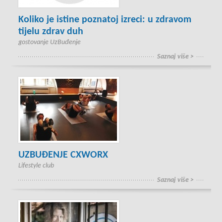
Koliko je istine poznatoj izreci: u zdravom
tijelu zdrav duh
gostovanje UzBuđenje
Saznaj više >
UZBUĐENJE CXWORX
Lifestyle club
Saznaj više >