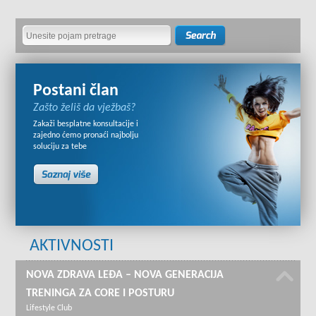
Postani član
Zašto želiš da vježbaš?
Zakaži besplatne konsultacije i
zajedno ćemo pronaći najbolju
soluciju za tebe
AKTIVNOSTI
NOVA ZDRAVA LEĐA – NOVA GENERACIJA
TRENINGA ZA CORE I POSTURU
Lifestyle Club