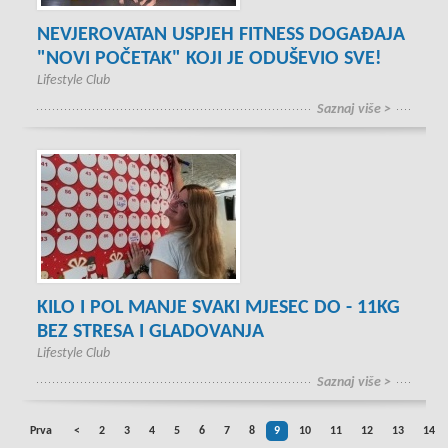
NEVJEROVATAN USPJEH FITNESS DOGAĐAJA
"NOVI POČETAK" KOJI JE ODUŠEVIO SVE!
Lifestyle Club
Saznaj više >
KILO I POL MANJE SVAKI MJESEC DO - 11KG
BEZ STRESA I GLADOVANJA
Lifestyle Club
Saznaj više >
Prva
<
2
3
4
5
6
7
8
9
10
11
12
13
14