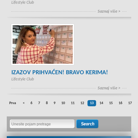
Lifestyle Club
Saznaj više >
IZAZOV PRIHVAĆEN! BRAVO KERIMA!
Lifestyle Club
Saznaj više >
Prva
<
6
7
8
9
10
11
12
13
14
15
16
17