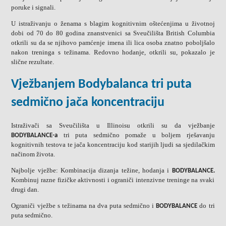
poruke i signali.
U istraživanju o ženama s blagim kognitivnim oštećenjima u životnoj
dobi od 70 do 80 godina znanstvenici sa Sveučilišta British Columbia
otkrili su da se njihovo pamćenje imena ili lica osoba znatno poboljšalo
nakon treninga s težinama. Redovno hodanje, otkrili su, pokazalo je
slične rezultate.
Vježbanjem Bodybalanca tri puta
sedmično jača koncentraciju
Istraživači sa Sveučilišta u Illinoisu otkrili su da vježbanje
tri puta sedmično pomaže u boljem rješavanju
BODYBALANCE-a
kognitivnih testova te jača koncentraciju kod starijih ljudi sa sjedilačkim
načinom života.
Najbolje vježbe: Kombinacija dizanja težine, hodanja i
BODYBALANCE.
Kombinuj razne fizičke aktivnosti i ograniči intenzivne treninge na svaki
drugi dan.
Ograniči vježbe s težinama na dva puta sedmično i
do tri
BODYBALANCE
puta sedmično.