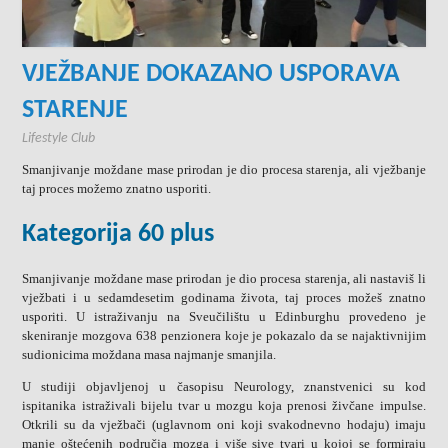
VJEŽBANJE DOKAZANO USPORAVA
STARENJE
Lifestyle Club
Smanjivanje moždane mase prirodan je dio procesa starenja, ali vježbanje
taj proces možemo znatno usporiti.
Kategorija 60 plus
Smanjivanje moždane mase prirodan je dio procesa starenja, ali nastaviš li
vježbati i u sedamdesetim godinama života, taj proces možeš znatno
usporiti. U istraživanju na Sveučilištu u Edinburghu provedeno je
skeniranje mozgova 638 penzionera koje je pokazalo da se najaktivnijim
sudionicima moždana masa najmanje smanjila.
U studiji objavljenoj u časopisu Neurology, znanstvenici su kod
ispitanika istraživali bijelu tvar u mozgu koja prenosi živčane impulse.
Otkrili su da vježbači (uglavnom oni koji svakodnevno hodaju) imaju
manje oštećenih područja mozga i više sive tvari u kojoj se formiraju