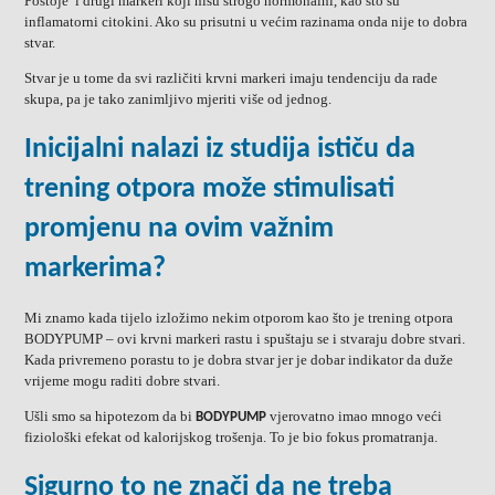
Postoje i drugi markeri koji nisu strogo hormonalni, kao sto su
inflamatorni citokini. Ako su prisutni u većim razinama onda nije to dobra
stvar.
Stvar je u tome da svi različiti krvni markeri imaju tendenciju da rade
skupa, pa je tako zanimljivo mjeriti više od jednog.
Inicijalni nalazi iz studija ističu da
trening otpora može stimulisati
promjenu na ovim važnim
markerima?
Mi znamo kada tijelo izložimo nekim otporom kao što je trening otpora
BODYPUMP – ovi krvni markeri rastu i spuštaju se i stvaraju dobre stvari.
Kada privremeno porastu to je dobra stvar jer je dobar indikator da duže
vrijeme mogu raditi dobre stvari.
Ušli smo sa hipotezom da bi
vjerovatno imao mnogo veći
BODYPUMP
fiziološki efekat od kalorijskog trošenja. To je bio fokus promatranja.
Sigurno to ne znači da ne treba