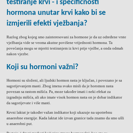
testiranje krvi - i specifičnosti
hormona unutar krvi kako bi se
izmjerili efekti vježbanja?
Razlog zbog kojeg smo zainteresovani za hormone je da uz određene vrste
vježbanja vide se veoma akutne povišene vrijednosti hormona. Ta
povećanja mogu se mjeriti testiranjem iz krvi prije vježbe, a onda odmah
nakon vjezbe.
Koji su hormoni važni?
Hormoni su složeni, ali ljudski hormon rasta je ključan, i povezano je sa
sagorijevanjem masti. Zbog imena svako misli da je horomon rasta
povezan sa rastom mišića. Pa, moze također imati i neki efekat za
izgradnju mišića, ali ako imate visok hormon rasta on je dobar indikator
da sagorijevate i više masti.
Krvni laktat je također važan indikator koji ukazuje na upotrebnu
anaerobne energije. Kada laktat ide izvan granice tada znamo da smo ušli
u anaerobni put.