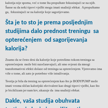
kalorija nije sporna, već o tome šta propuštate fokusirajući se na njih.
Šanse su da neki tipovi vježbi mogu imati snažniji efekat. A propuštamo
ga, fokusirajući se na kalorije koje sagorijevamo.
Šta je to sto je prema posljednjim
studijima dalo prednost treningu sa
opterećenjem od sagorijevanja
kalorija?
Znamo da se često desi da kalorije koje potrošimo tokom treninga sa
opterećenjem može biti razočaravajući, ali smo svjesni da mnogi
transformativni efekti dolaze od treninga sa opterećenjem. Vjerovatno ima
više o tome, ali zato je potrebno više istraživanja.
Teorija je bila da trening sa opterećenjem kao što je BODYPUMP može
imati veoma sličan kalorijski ekvivalent kao drugi tipovi vježbi, kao što
je biciklizam jer nam krv, ukazuje da ima snažniji efekat.
Dakle, vaša studija obuhvata