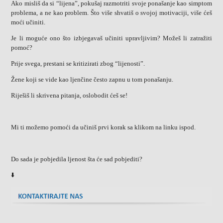
Ako misliš da si “lijena”, pokušaj razmotriti svoje ponašanje kao simptom
problema, a ne kao problem. Što više shvatiš o svojoj motivaciji, više ćeš
moći učiniti.
Je li moguće ono što izbjegavaš učiniti upravljivim? Možeš li zatražiti
pomoć?
Prije svega, prestani se kritizirati zbog “lijenosti”.
Žene koji se vide kao ljenčine često zapnu u tom ponašanju.
Riješiš li skrivena pitanja, oslobodit ćeš se!
Mi ti možemo pomoći da učiniš prvi korak sa klikom na linku ispod.
Do sada je pobjedila ljenost šta će sad pobjediti?
⬇️