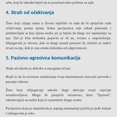
sebe, koji bi također htjeli da se ponekad neko pobrine za njih.
4. Strah od očekivanja
Žene koji ciljaju nisko u životu najčešće to rade da bi spriječile tuđa
očekivanja prema njima. Jedna pacijentica nije nikad planirala i
predstavljala se kao lijena osoba jer je htjela da drugi sve isplaniraju za
nju. Tad je bila slobodna pojaviti se ili ne, ovisno o raspoloženju.
Izbjegavala je obveze, dok su drugi morali preuzeti ih, izložiti se radeći
stvari za nju, dok je ona ostala slobodna od odgovornosti.
5. Pasivno-agresivna komunikacija
Strah od sukoba je duboko u mnogima od nas.
Bojiš se da bi otvoreno izražavanje tvoje frustriranosti izazvalo povrede i
pucanje odnosa.
Žene koje izbjegavaju sukobe dugo skrivaju svoje osjećaje
nezadovoljstva. Mogu ih priopćiti neizravno, kroz “lijenost”,
zabušavajući na način koji će uznemiriti drugu osobu.
Pacijentica koja je smatrala da je suprug zanemaruje počela je rjeđe kuhati
i izbjegavala je seks.