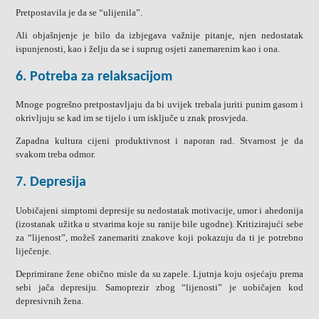
Pretpostavila je da se “ulijenila”.
Ali objašnjenje je bilo da izbjegava važnije pitanje, njen nedostatak
ispunjenosti, kao i želju da se i suprug osjeti zanemarenim kao i ona.
6. Potreba za relaksacijom
Mnoge pogrešno pretpostavljaju da bi uvijek trebala juriti punim gasom i
okrivljuju se kad im se tijelo i um isključe u znak prosvjeda.
Zapadna kultura cijeni produktivnost i naporan rad. Stvarnost je da
svakom treba odmor.
7. Depresija
Uobičajeni simptomi depresije su nedostatak motivacije, umor i ahedonija
(izostanak užitka u stvarima koje su ranije bile ugodne). Kritizirajući sebe
za “lijenost”, možeš zanemariti znakove koji pokazuju da ti je potrebno
liječenje.
Deprimirane žene obično misle da su zapele. Ljutnja koju osjećaju prema
sebi jača depresiju. Samoprezir zbog “lijenosti” je uobičajen kod
depresivnih žena.