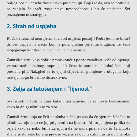
boljeg posla, jer sebe dosta nisko procjenjuju. Bojiš se da, ako se potrudiš,
na vidjelo će izaći tvoja prava nesposobnost i bit će uništena. Svi
poznajemo tu strategiju.
2. Strah od uspjeha
Rođak straha od neuspjeha, strah od uspjeha postoji! Podsvjesno se brineš
da ćeš uspjeti na način koji je potencijalna prijetnja drugima. Te žene
izbjegavaju konflikt na način da ne idu naprijed.
Zamislite ženu koja dobije promaknuće i počne zarađivati više od njenog,
veoma tradicionalnog, supruga. Ili žena iz porodice alkoholičara koji
prestane piti. Naizgled su to sjajni ciljevi, ali promjene u ulogama koje
nastaju mogu biti silno distruktivne.
3. Želja za tetošenjem i “lijenost”
Svi to želimo! Ali ne znaš kako pitati izravno, pa se praviš beskorisnom
kako bi drugi učinili to za tebe.
Zamisli ženu koja ne želi da skuha ručak jer zna da će njen muž/dečko to
učiniti za nju iako će joj prigovoriti na ljenosti. Ali to je njena prilika da
osjeti kako se neko brine za nju, a da ne mora priznati da to želi. Loša
strana je što žene koje su previše vezane za ovu taktiku frustriraju one oko