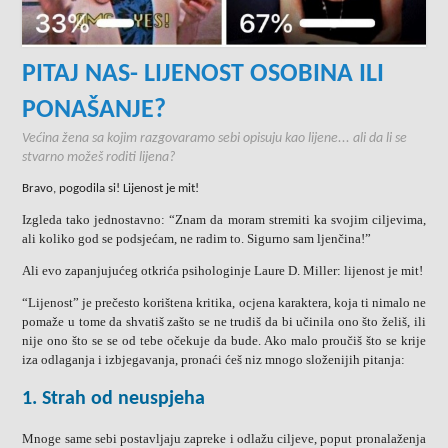
PITAJ NAS- LIJENOST OSOBINA ILI
PONAŠANJE?
Većina žena sa kojim razgovaramo sebi opisuju kao lijene... ali da li se
stvarno možeš roditi lijena?
Bravo, pogodila si! Lijenost je mit!
Izgleda tako jednostavno: “Znam da moram stremiti ka svojim ciljevima,
ali koliko god se podsjećam, ne radim to. Sigurno sam ljenčina!”
Ali evo zapanjujućeg otkrića psihologinje Laure D. Miller: lijenost je mit!
“Lijenost” je prečesto korištena kritika, ocjena karaktera, koja ti nimalo ne
pomaže u tome da shvatiš zašto se ne trudiš da bi učinila ono što želiš, ili
nije ono što se se od tebe očekuje da bude. Ako malo proučiš što se krije
iza odlaganja i izbjegavanja, pronaći ćeš niz mnogo složenijih pitanja:
1. Strah od neuspjeha
Mnoge same sebi postavljaju zapreke i odlažu ciljeve, poput pronalaženja