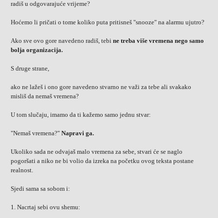
radiš u odgovarajuće vrijeme?
Hoćemo li pričati o tome koliko puta pritisneš "snooze" na alarmu ujutro?
Ako sve ovo gore navedeno radiš, tebi
ne treba više vremena nego samo
bolja organizacija.
S druge strane,
ako ne lažeš i ono gore navedeno stvarno ne važi za tebe ali svakako
misliš da nemaš vremena?
U tom slučaju, imamo da ti kažemo samo jednu stvar:
"Nemaš vremena?"
Napravi ga.
Ukoliko sada ne odvajaš malo vremena za sebe, stvari će se naglo
pogoršati a niko ne bi volio da izreka na početku ovog teksta postane
realnost.
Sjedi sama sa sobom i:
1. Nacrtaj sebi ovu shemu: