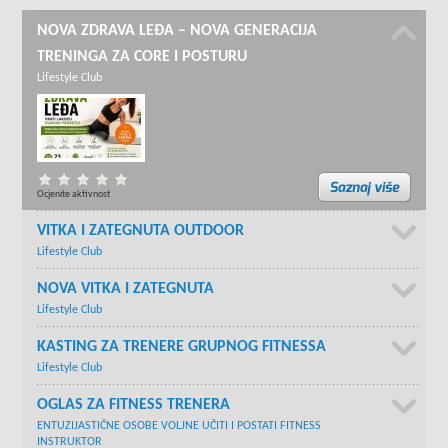
NOVA ZDRAVA LEĐA – NOVA GENERACIJA
TRENINGA ZA CORE I POSTURU
Lifestyle Club
Ocjenite aktivnost
VITKA I ZATEGNUTA OUTDOOR
Lifestyle Club
NOVA VITKA I ZATEGNUTA
Lifestyle Club
KASTING ZA TRENERE GRUPNOG FITNESSA
Lifestyle Club
OGLAS ZA FITNESS TRENERA
ENTUZIJASTIČNE OSOBE VOLJNE UČITI I POSTATI FITNESS
INSTRUKTOR