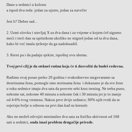
Dane u sedmici u kolonu
a ispod dva reda: jedan za ujutro, jedan za navečer
Jesi li? Dobro sad...
2. Uzmi olovku i stavljaj X za dva dana i za vrijeme u kojem ćeš sigurno
moći i treći dan sa upitnikom ukoliko ne stigneš jedan od ta dva dana,
kako bi već imala rješenje da ga nadoknadiš.
3. Kreni pa i da padaju sjekire, ispoštuj ovu shemu.
Tvoj prvi cilj je da stekneš rutinu koja će ti dozvoliti da budeš redovna.
Radimo ovaj posao preko 20 godina i svakodnevno razgovaramo sa
desetinama žena, pomogle smo stotinama žena i dokazano je da sve žene
u toku sedmice imaju dva sata da posvete sebi kroz trening. Ne treba puno,
nekome sat, nekome 40 minuta a nekome čak i 30 minuta jer je to manje
od 4-6% tvog vremena. Nakon prve dvije sedmice, 90% njih tvrdi da se
osjećaju bolje u odnosu na prvi dan kad su krenule.
Ako ne možeš odvojiti minimalno dva sata za fizičku aktivnost od 168
sati u sedmici,
onda imaš problem drugačije prirode.