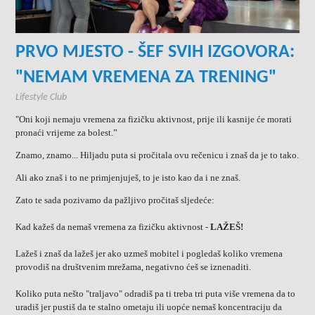
PRVO MJESTO - ŠEF SVIH IZGOVORA:
"NEMAM VREMENA ZA TRENING"
Lifestyle Club
"Oni koji nemaju vremena za fizičku aktivnost, prije ili kasnije će morati
pronaći vrijeme za bolest.”
Znamo, znamo... Hiljadu puta si pročitala ovu rečenicu i znaš da je to tako.
Ali ako znaš i to ne primjenjuješ, to je isto kao da i ne znaš.
Zato te sada pozivamo da pažljivo pročitaš sljedeće:
Kad kažeš da nemaš vremena za fizičku aktivnost -
LAŽEŠ!
Lažeš i znaš da lažeš jer ako uzmeš mobitel i pogledaš koliko vremena
provodiš na društvenim mrežama, negativno ćeš se iznenaditi.
Koliko puta nešto "traljavo" odradiš pa ti treba tri puta više vremena da to
uradiš jer pustiš da te stalno ometaju ili uopće nemaš koncentraciju da