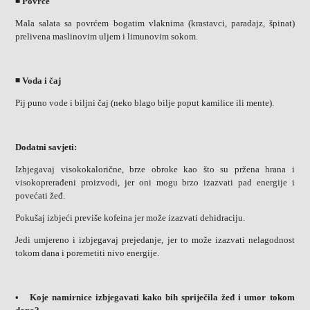
◾ Povrće
Mala salata sa povrćem bogatim vlaknima (krastavci, paradajz, špinat)
prelivena maslinovim uljem i limunovim sokom.
◾ Voda i čaj
Pij puno vode i biljni čaj (neko blago bilje poput kamilice ili mente).
Dodatni savjeti:
Izbjegavaj visokokalorične, brze obroke kao što su pržena hrana i
visokoprerađeni proizvodi, jer oni mogu brzo izazvati pad energije i
povećati žeđ.
Pokušaj izbjeći previše kofeina jer može izazvati dehidraciju.
Jedi umjereno i izbjegavaj prejedanje, jer to može izazvati nelagodnost
tokom dana i poremetiti nivo energije.
• Koje namirnice izbjegavati kako bih spriječila žeđ i umor tokom