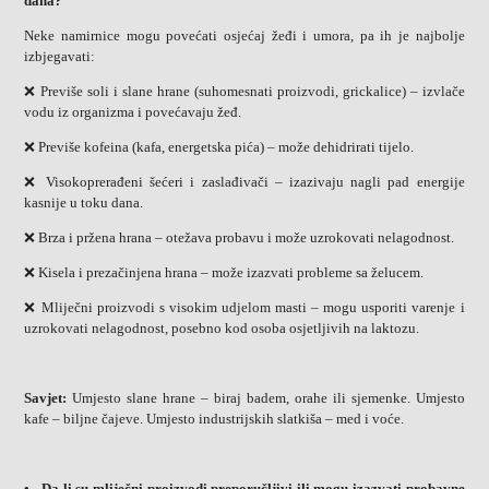
dana?
Neke namirnice mogu povećati osjećaj žeđi i umora, pa ih je najbolje
izbjegavati:
❌ Previše soli i slane hrane (suhomesnati proizvodi, grickalice) – izvlače
vodu iz organizma i povećavaju žeđ.
❌ Previše kofeina (kafa, energetska pića) – može dehidrirati tijelo.
❌ Visokoprerađeni šećeri i zaslađivači – izazivaju nagli pad energije
kasnije u toku dana.
❌ Brza i pržena hrana – otežava probavu i može uzrokovati nelagodnost.
❌ Kisela i prezačinjena hrana – može izazvati probleme sa želucem.
❌ Mliječni proizvodi s visokim udjelom masti – mogu usporiti varenje i
uzrokovati nelagodnost, posebno kod osoba osjetljivih na laktozu.
Savjet:
Umjesto slane hrane – biraj badem, orahe ili sjemenke. Umjesto
kafe – biljne čajeve. Umjesto industrijskih slatkiša – med i voće.
• Da li su mliječni proizvodi preporučljivi ili mogu izazvati probavne