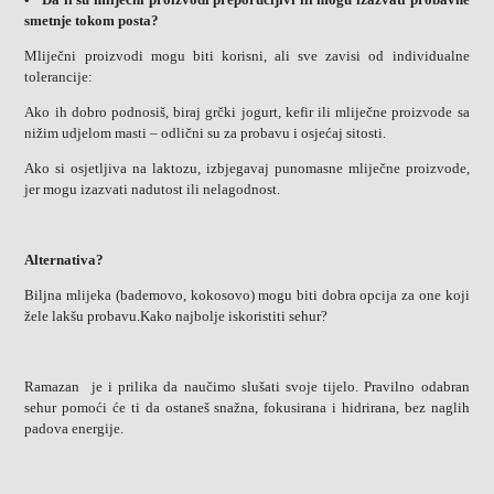
smetnje tokom posta?
Mliječni proizvodi mogu biti korisni, ali sve zavisi od individualne
tolerancije:
Ako ih dobro podnosiš, biraj grčki jogurt, kefir ili mliječne proizvode sa
nižim udjelom masti – odlični su za probavu i osjećaj sitosti.
Ako si osjetljiva na laktozu, izbjegavaj punomasne mliječne proizvode,
jer mogu izazvati nadutost ili nelagodnost.
Alternativa?
Biljna mlijeka (bademovo, kokosovo) mogu biti dobra opcija za one koji
žele lakšu probavu.Kako najbolje iskoristiti sehur?
Ramazan je i prilika da naučimo slušati svoje tijelo. Pravilno odabran
sehur pomoći će ti da ostaneš snažna, fokusirana i hidrirana, bez naglih
padova energije.