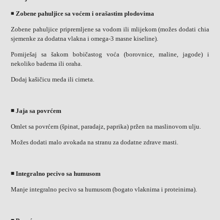
◾
Zobene pahuljice sa voćem i orašastim plodovima
Zobene pahuljice pripremljene sa vodom ili mlijekom (možes dodati chia
sjemenke za dodatna vlakna i omega-3 masne kiseline).
Pomiješaj sa šakom bobičastog voća (borovnice, maline, jagode) i
nekoliko badema ili oraha.
Dodaj kašičicu meda ili cimeta.
◾ Jaja sa povrćem
Omlet sa povrćem (špinat, paradajz, paprika) pržen na maslinovom ulju.
Možes dodati malo avokada na stranu za dodatne zdrave masti.
◾ Integralno pecivo sa humusom
Manje integralno pecivo sa humusom (bogato vlaknima i proteinima).