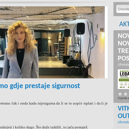
AK
NOV
NOV
TRE
PO
Lifestyl
mo gdje prestaje sigurnost
Ocjenite 
etanu čak i onda kada nijesigurna da li se to uopće isplati i da li je
VIT
OU
Lifestyl
nijeti i koliko dugo. Što duže izdržiš , to jača postaješ.