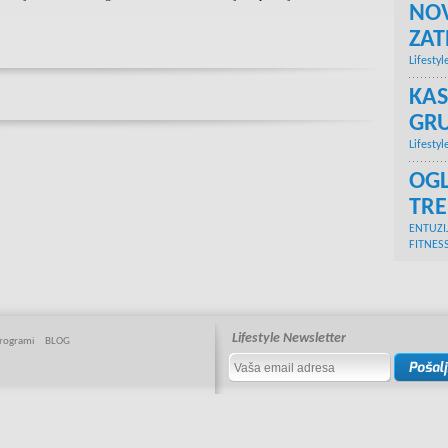
NOV
ZA
Lifestyl
KAS
GRU
Lifestyl
OGL
TR
ENTUZI
FITNES
Lifestyle Newsletter
rogrami
BLOG