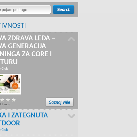
TIVNOSTI
A ZDRAVA LEĐA –
A GENERACIJA
NINGA ZA CORE I
STURU
e Club
aktivnost
KA I ZATEGNUTA
TDOOR
e Club