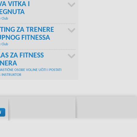
A VITKA I
TEGNUTA
e Club
TING ZA TRENERE
PNOG FITNESSA
e Club
AS ZA FITNESS
ENERA
JASTIČNE OSOBE VOLJNE UČITI I POSTATI
S INSTRUKTOR