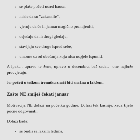
se plaše početi usred haosa,
misle da su “zakasnile”,
vjeruju da će ih januar magično promijeniti,
osjećaju da ih drugi gledaju,
stavljaju sve druge ispred sebe,
umorne su od obećanja koja nisu uspjele ispuniti.
A ipak… upravo te žene, upravo u decembru, baš sada… one najbrže
procvjetaju.
Jer
početi u teškom trenutku znači biti snažna u lakšem.
Zašto NE smiješ čekati januar
Motivacija NE dolazi na početku godine. Dolazi tek kasnije, kada tijelo
počne odgovarati.
Dolazi kada:
se budiš sa lakšim leđima,