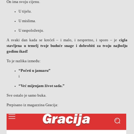
On ima svoju cijenu.
U tijelu.
U mislima.
U raspoloženju.
A svaki dan kada se krećeš – i malo, i nespretno, i sporo – je
cigla
stavljena u temelj tvoje buduće snage i dobrobiti za tvoju najbolju
godinu ikad!
To je razlika između:
“Početi u januaru”
i
“Već mijenjam život sada.”
Sve ostalo je samo buka.
Prepisano iz magazzina Gracija: