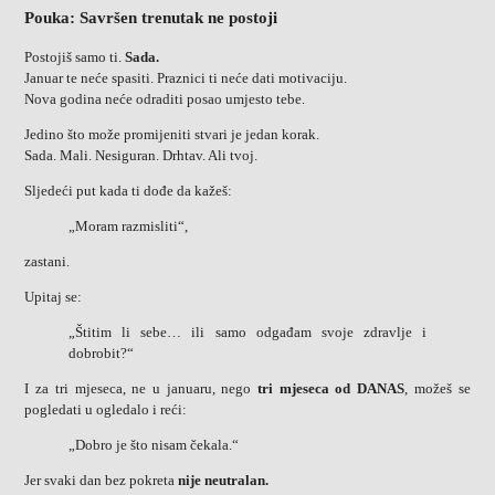
Pouka: Savršen trenutak ne postoji
Postojiš samo ti.
Sada.
Januar te neće spasiti. Praznici ti neće dati motivaciju.
Nova godina neće odraditi posao umjesto tebe.
Jedino što može promijeniti stvari je jedan korak.
Sada. Mali. Nesiguran. Drhtav. Ali tvoj.
Sljedeći put kada ti dođe da kažeš:
„Moram razmisliti“,
zastani.
Upitaj se:
„Štitim li sebe… ili samo odgađam svoje zdravlje i
dobrobit?“
I za tri mjeseca, ne u januaru, nego
tri mjeseca od DANAS
, možeš se
pogledati u ogledalo i reći:
„Dobro je što nisam čekala.“
Jer svaki dan bez pokreta
nije neutralan.