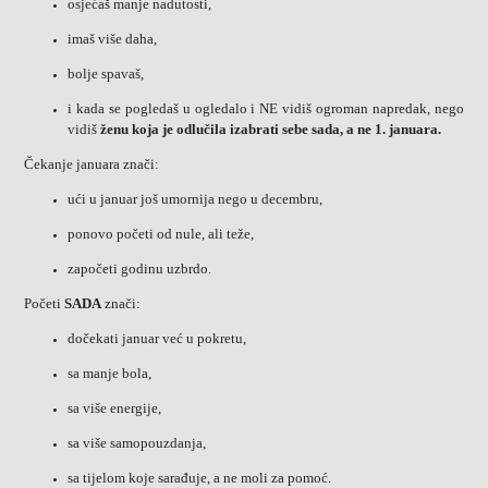
osjećaš manje nadutosti,
imaš više daha,
bolje spavaš,
i kada se pogledaš u ogledalo i NE vidiš ogroman napredak, nego
vidiš
ženu koja je odlučila izabrati sebe sada, a ne 1. januara.
Čekanje januara znači:
ući u januar još umornija nego u decembru,
ponovo početi od nule, ali teže,
započeti godinu uzbrdo.
Početi
SADA
znači:
dočekati januar već u pokretu,
sa manje bola,
sa više energije,
sa više samopouzdanja,
sa tijelom koje sarađuje, a ne moli za pomoć.