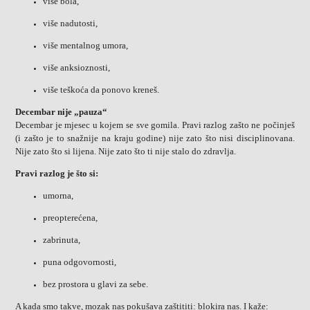
više bola,
više nadutosti,
više mentalnog umora,
više anksioznosti,
više teškoća da ponovo kreneš.
Decembar nije „pauza“
Decembar je mjesec u kojem se sve gomila. Pravi razlog zašto ne počinješ
(i zašto je to snažnije na kraju godine) nije zato što nisi disciplinovana.
Nije zato što si lijena. Nije zato što ti nije stalo do zdravlja.
Pravi razlog je što si:
umorna,
preopterećena,
zabrinuta,
puna odgovornosti,
bez prostora u glavi za sebe.
A kada smo takve, mozak nas pokušava zaštititi: blokira nas. I kaže: