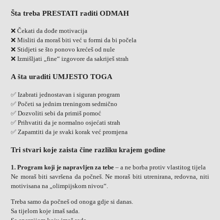
Šta treba PRESTATI raditi ODMAH
❌ Čekati da dođe motivacija
❌ Misliti da moraš biti već u formi da bi počela
❌ Stidjeti se što ponovo krećeš od nule
❌ Izmišljati „fine“ izgovore da sakriješ strah
A šta uraditi UMJESTO TOGA
✅ Izabrati jednostavan i siguran program
✅ Početi sa jednim treningom sedmično
✅ Dozvoliti sebi da primiš pomoć
✅ Prihvatiti da je normalno osjećati strah
✅ Zapamtiti da je svaki korak već promjena
Tri stvari koje zaista čine razliku krajem godine
1. Program koji je napravljen za tebe
– a ne borba protiv vlastitog tijela
Ne moraš biti savršena da počneš. Ne moraš biti utrenirana, redovna, niti
motivisana na „olimpijskom nivou“.
Treba samo da počneš od onoga gdje si danas.
Sa tijelom koje imaš sada.