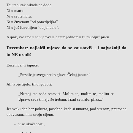
Taj trenutak nikada ne dođe.
Ni u martu.
Ni u septembru.
Ni u čuvenom “od ponedjeljka”.
Ni u još čuvenijem “od januara”.
A ipak, sve smo u to vjerovale barem jednom u tu “suplju” priču.
Decembar: najlakši mjesec da se zaustaviš… i najvažniji da
to NE uradiš
Decembar ti šapuće:
„Previše je svega preko glave. Čekaj januar.“
Ali tvoje tijelo, tiho, govori:
„Nemoj me sada ostaviti. Molim te, molim te, molim te.
Upravo sada ti najviše trebam. Trzni se malo, plizzz.“
Jer svaki dan bez pokreta, posebno kada si umorna, pod stresom, pretrpana
obavezama, ima svoju cijenu:
više ukočenosti,