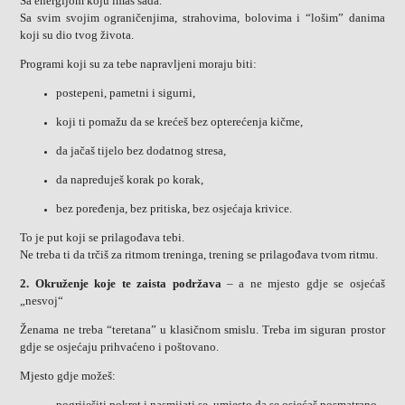
Sa energijom koju imaš sada.
Sa svim svojim ograničenjima, strahovima, bolovima i “lošim” danima
koji su dio tvog života.
Programi koji su za tebe napravljeni moraju biti:
postepeni, pametni i sigurni,
koji ti pomažu da se krećeš bez opterećenja kičme,
da jačaš tijelo bez dodatnog stresa,
da napreduješ korak po korak,
bez poređenja, bez pritiska, bez osjećaja krivice.
To je put koji se prilagođava tebi.
Ne treba ti da trčiš za ritmom treninga, trening se prilagođava tvom ritmu.
2. Okruženje koje te zaista podržava
– a ne mjesto gdje se osjećaš
„nesvoj“
Ženama ne treba “teretana” u klasičnom smislu. Treba im siguran prostor
gdje se osjećaju prihvaćeno i poštovano.
Mjesto gdje možeš:
pogriješiti pokret i nasmijati se, umjesto da se osjećaš posmatrano,