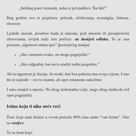
„Sačekaj pravi trenutak, neka te još malkice. Šta fali!“
Kraj godine sve to pojačava: pritisak, očekivanja, nostalgiju, bilanse,
obaveze.
Ljudski mozak, posebno kada je umoran, pod stresom ili preopterećen
obavezama, uvijek traži istu prečicu:
ne donijeti odluku.
To je ona
poznata „sigurnost status quo” (postojećeg stanja):
„Ako ostanem ovako, ne mogu pogriješiti.“
„Ako odgodim, bar neću uraditi nešto pogrešno.“
Ali ta sigurnost je iluzija. Jer svaki dan bez pokreta ima svoju cijenu. I ono
što je najluđe – sve to znamo, ali opet ostanemo zakočene.
I zato ostaješ u mjestu. Ne zbog nedostatka volje, nego zbog straha da ćeš
opet pogriješiti.
Istina koju ti niko neće reći
Žene koje nam dolaze u ovom periodu 90% nisu samo “van forme”. One
su
ranjive
.
To su žene koje: