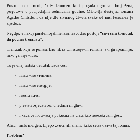
Postoji jedan neobjašnjiv fenomen koji pogađa ogroman broj žena,
pogotovo u posljednjim sedmicama godine. Misterija dostojna romana
Agathe Christie… da nije dio stvarnog života svake od nas. Fenomen je
sljedeći:
Negdje, u nekoj paralelnoj dimenziji, navodno postoji
“savršeni trenutak
da počneš trenirati”
.
Trenutak koji se ponaša kao lik iz Christiejevih romana: svi ga spominju,
niko ga nije vidio.
To je onaj mitski trenutak kada ćeš:
imati više vremena,
imati više energije,
riješiti stres,
prestati osjećati bol u leđima ili glavi,
i kada će motivacija pokucati na vrata kao neočekivani gost.
Aha… malo morgen. Lijepo zvuči, ali znamo kako se završava taj roman.
Problem?