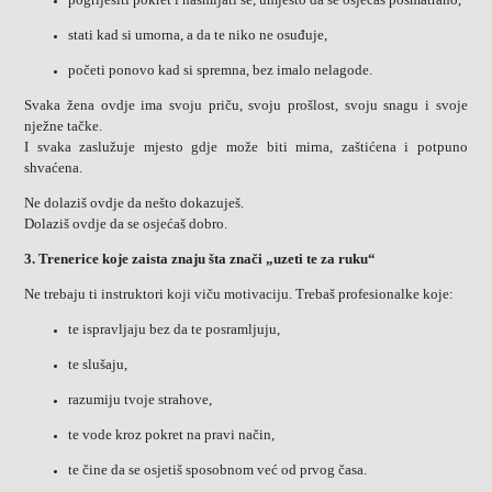
stati kad si umorna, a da te niko ne osuđuje,
početi ponovo kad si spremna, bez imalo nelagode.
Svaka žena ovdje ima svoju priču, svoju prošlost, svoju snagu i svoje
nježne tačke.
I svaka zaslužuje mjesto gdje može biti mirna, zaštićena i potpuno
shvaćena.
Ne dolaziš ovdje da nešto dokazuješ.
Dolaziš ovdje da se osjećaš dobro.
3. Trenerice koje zaista znaju šta znači „uzeti te za ruku“
Ne trebaju ti instruktori koji viču motivaciju. Trebaš profesionalke koje:
te ispravljaju bez da te posramljuju,
te slušaju,
razumiju tvoje strahove,
te vode kroz pokret na pravi način,
te čine da se osjetiš sposobnom već od prvog časa.