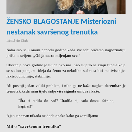
ŽENSKO BLAGOSTANJE Misteriozni
nestanak savršenog trenutka
Lifestyle Club
Nalazimo se u onom periodu godine kada sve sebi pričamo najpoznatiju
priču na svijetu:
„Od januara mijenjam sve.“
Obećanje nove godine je svuda oko nas. Kao svjetlo na kraju tunela koje
se stalno pomjera: ideja da ćemo za nekoliko sedmica biti motivisanije,
lakše, odmornije, stabilnije.
Ali postoji jedan veliki problem, i niko ga ne kaže naglas:
decembar je
trenutak kada nam tijelo šalje više signala umora i kaže:
“Šta si radila do sad? Uradila si, sada dosta, fairunt,
kapiraš!”
A januar aman nikada ne dođe onako kako ga zamišljamo.
Mit o “savršenom trenutku”