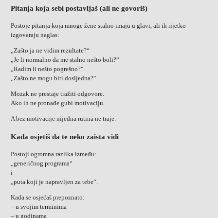
Pitanja koja sebi postavljaš (ali ne govoriš)
Postoje pitanja koja mnoge žene stalno imaju u glavi, ali ih rijetko
izgovaraju naglas:
„Zašto ja ne vidim rezultate?“
„Je li normalno da me stalno nešto boli?“
„Radim li nešto pogrešno?“
„Zašto ne mogu biti dosljedna?“
Mozak ne prestaje tražiti odgovore.
Ako ih ne pronađe gubi motivaciju.
A bez motivacije nijedna rutina ne traje.
Kada osjetiš da te neko zaista vidi
Postoji ogromna razlika između:
„generičnog programa“
i
„puta koji je napravljen za tebe“.
Kada se osjećaš prepoznato:
– u svojim terminima
– u godinama