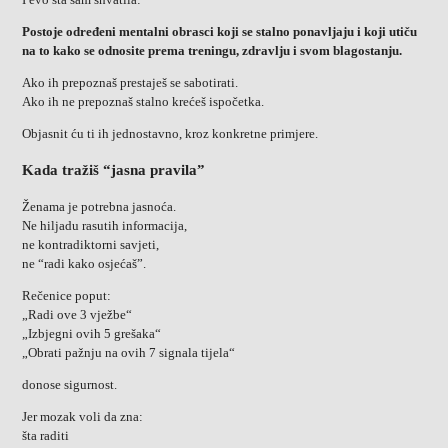
Postoje određeni mentalni obrasci koji se stalno ponavljaju i koji utiču
na to kako se odnosite prema treningu, zdravlju i svom blagostanju.
Ako ih prepoznaš prestaješ se sabotirati.
Ako ih ne prepoznaš stalno krećeš ispočetka.
Objasnit ću ti ih jednostavno, kroz konkretne primjere.
Kada tražiš “jasna pravila”
Ženama je potrebna jasnoća.
Ne hiljadu rasutih informacija,
ne kontradiktorni savjeti,
ne “radi kako osjećaš”.
Rečenice poput:
„Radi ove 3 vježbe“
„Izbjegni ovih 5 grešaka“
„Obrati pažnju na ovih 7 signala tijela“
donose sigurnost.
Jer mozak voli da zna:
šta raditi