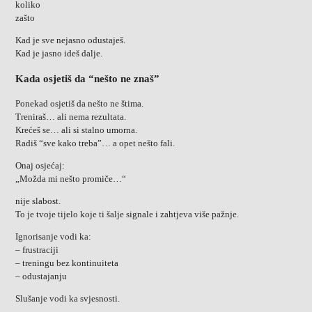
koliko
zašto
Kad je sve nejasno odustaješ.
Kad je jasno ideš dalje.
Kada osjetiš da “nešto ne znaš”
Ponekad osjetiš da nešto ne štima.
Treniraš… ali nema rezultata.
Krećeš se… ali si stalno umorna.
Radiš “sve kako treba”… a opet nešto fali.
Onaj osjećaj:
„Možda mi nešto promiče…“
nije slabost.
To je tvoje tijelo koje ti šalje signale i zahtjeva više pažnje.
Ignorisanje vodi ka:
– frustraciji
– treningu bez kontinuiteta
– odustajanju
Slušanje vodi ka svjesnosti.