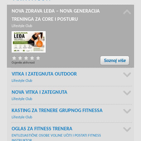
NOVA ZDRAVA LEĐA – NOVA GENERACIJA
TRENINGA ZA CORE I POSTURU
Lifestyle Club
Ocjenite aktivnost
VITKA I ZATEGNUTA OUTDOOR
Lifestyle Club
NOVA VITKA I ZATEGNUTA
Lifestyle Club
KASTING ZA TRENERE GRUPNOG FITNESSA
Lifestyle Club
OGLAS ZA FITNESS TRENERA
ENTUZIJASTIČNE OSOBE VOLJNE UČITI I POSTATI FITNESS
INSTRUKTOR