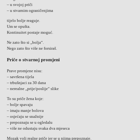
– u svojoj priči
– u stvarnim ograničenjima
tijelo bolje reaguje.
Um se opušta.
Kontinuitet postaje moguć.
Ne zato što si „bolja“.
Nego zato što više ne forsiraš.
Priče o stvarnoj promjeni
Prave promjene nisu:
– savršena tijela
– trbušnjaci za 30 dana
– nerealne „prije/poslije“ slike
To su priče žena koje:
– bolje spavaju
– imaju manje bolova
– osjećaju se snažnije
– prepoznaju se u ogledalu
– više ne odustaju svaka dva mjeseca
Mozak voli realne priče jer se u njima prepoznaje.