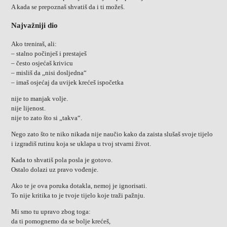
A kada se prepoznaš shvatiš da i ti možeš.
Najvažniji dio
Ako treniraš, ali:
– stalno počinješ i prestaješ
– često osjećaš krivicu
– misliš da „nisi dosljedna“
– imaš osjećaj da uvijek krećeš ispočetka
nije to manjak volje.
nije lijenost.
nije to zato što si „takva“.
Nego zato što te niko nikada nije naučio kako da zaista slušaš svoje tijelo
i izgradiš rutinu koja se uklapa u tvoj stvarni život.
Kada to shvatiš pola posla je gotovo.
Ostalo dolazi uz pravo vođenje.
Ako te je ova poruka dotakla, nemoj je ignorisati.
To nije kritika to je tvoje tijelo koje traži pažnju.
Mi smo tu upravo zbog toga:
da ti pomognemo da se bolje krećeš,