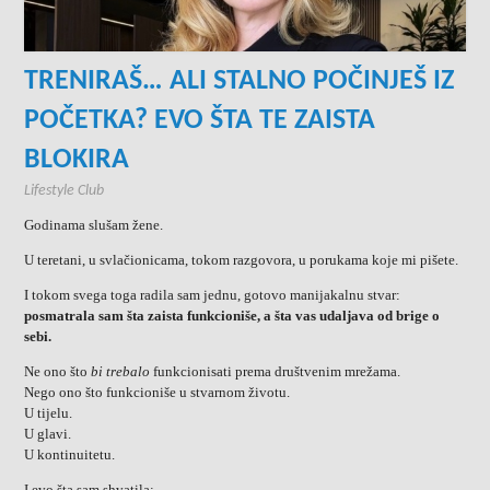
TRENIRAŠ… ALI STALNO POČINJEŠ IZ
POČETKA? EVO ŠTA TE ZAISTA
BLOKIRA
Lifestyle Club
Godinama slušam žene.
U teretani, u svlačionicama, tokom razgovora, u porukama koje mi pišete.
I tokom svega toga radila sam jednu, gotovo manijakalnu stvar:
posmatrala sam šta zaista funkcioniše, a šta vas udaljava od brige o
sebi.
Ne ono što
bi trebalo
funkcionisati prema društvenim mrežama.
Nego ono što funkcioniše u stvarnom životu.
U tijelu.
U glavi.
U kontinuitetu.
I evo šta sam shvatila: