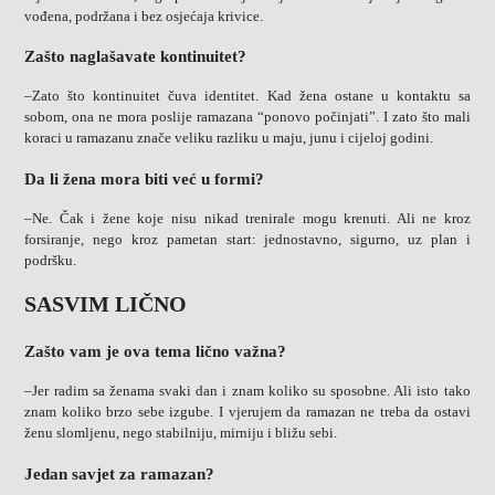
vođena, podržana i bez osjećaja krivice.
Zašto naglašavate kontinuitet?
–Zato što kontinuitet čuva identitet. Kad žena ostane u kontaktu sa
sobom, ona ne mora poslije ramazana “ponovo počinjati”. I zato što mali
koraci u ramazanu znače veliku razliku u maju, junu i cijeloj godini.
Da li žena mora biti već u formi?
–Ne. Čak i žene koje nisu nikad trenirale mogu krenuti. Ali ne kroz
forsiranje, nego kroz pametan start: jednostavno, sigurno, uz plan i
podršku.
SASVIM LIČNO
Zašto vam je ova tema lično važna?
–Jer radim sa ženama svaki dan i znam koliko su sposobne. Ali isto tako
znam koliko brzo sebe izgube. I vjerujem da ramazan ne treba da ostavi
ženu slomljenu, nego stabilniju, mirniju i bližu sebi.
Jedan savjet za ramazan?