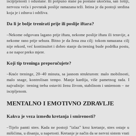
iscrpljenosti i odustane. Ili potpuno stane pa postane ukočena, san lošiji,
nervoza veća i povratak poslije ramazana teži. Istina je da postoji sredina
koja je i zdrava i održiva.
Da li je bolje trenirati prije ili poslije iftara?
–Nekome odgovara lagano prije iftara, nekome poslije iftara ili teravije, a
nekome rano prije sehura. Bitno je da žena zna cilj: tokom ramazana cilj
nije rekord, već kontinuitet i dobro stanje da trening bude podrška postu,
a ne napor preko mjere.
Koji tip treninga preporučujete?
–Kraće treninge, 20–40 minuta, sa jasnom strukturom: malo mobilnosti,
malo snage, kontrolisan tempo. Manje kardija, više pametnog rada. I
najvažnije: trening treba ostaviti ženu živom, stabilnom i smirenom – ne
iscrpljenom.
MENTALNO I EMOTIVNO ZDRAVLJE
Kakva je veza između kretanja i smirenosti?
–Tijelo pamti stres. Kada ne postoji “izlaz” kroz kretanje, stres ostaje u
mišićima, u disanju, u napetosti. Kretanje je način da se nervni sistem vrati