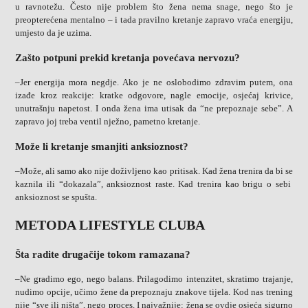
u ravnotežu. Često nije problem što žena nema snage, nego što je
preopterećena mentalno – i tada pravilno kretanje zapravo vraća energiju,
umjesto da je uzima.
Zašto potpuni prekid kretanja povećava nervozu?
–Jer energija mora negdje. Ako je ne oslobodimo zdravim putem, ona
izađe kroz reakcije: kratke odgovore, nagle emocije, osjećaj krivice,
unutrašnju napetost. I onda žena ima utisak da “ne prepoznaje sebe”. A
zapravo joj treba ventil nježno, pametno kretanje.
Može li kretanje smanjiti anksioznost?
–Može, ali samo ako nije doživljeno kao pritisak. Kad žena trenira da bi se
kaznila ili “dokazala”, anksioznost raste. Kad trenira kao brigu o sebi
anksioznost se spušta.
METODA LIFESTYLE CLUBA
Šta radite drugačije tokom ramazana?
–Ne gradimo ego, nego balans. Prilagodimo intenzitet, skratimo trajanje,
nudimo opcije, učimo žene da prepoznaju znakove tijela. Kod nas trening
nije “sve ili ništa”, nego proces. I najvažnije: žena se ovdje osjeća sigurno