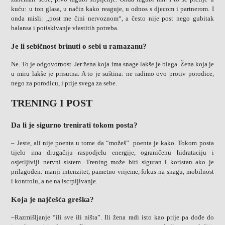
kuću: u ton glasa, u način kako reaguje, u odnos s djecom i partnerom. I
onda misli: „post me čini nervoznom“, a često nije post nego gubitak
balansa i potiskivanje vlastitih potreba.
Je li sebičnost brinuti o sebi u ramazanu?
Ne. To je odgovornost. Jer žena koja ima snage lakše je blaga. Žena koja je
u miru lakše je prisutna. A to je suština: ne radimo ovo protiv porodice,
nego za porodicu, i prije svega za sebe.
TRENING I POST
Da li je sigurno trenirati tokom posta?
– Jeste, ali nije poenta u tome da “možeš” poenta je kako. Tokom posta
tijelo ima drugačiju raspodjelu energije, ograničenu hidrataciju i
osjetljiviji nervni sistem. Trening može biti siguran i koristan ako je
prilagođen: manji intenzitet, pametno vrijeme, fokus na snagu, mobilnost
i kontrolu, a ne na iscrpljivanje.
Koja je najčešća greška?
–Razmišljanje “ili sve ili ništa”. Ili žena radi isto kao prije pa dođe do