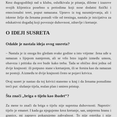
Kroz dugogodišnji rad u klubu, osluškivala je pitanja, dileme i izazove
svojih klijentica posebno u periodima koji nose dodatni fizički i
emocionalni teret, poput ramazana. Upravo iz tog razumijevanja, ali i
iskrene želje da ženama ponudi više od treninga, nastala je inicijativa za
edukativni događaj koji povezuje duhovnost, zdravlje i kretanje.
O IDEJI SUSRETA
Odakle je nastala ideja ovog susreta?
– Nastala je iz onoga što gledam svake godine u isto vrijeme: žena uđe u
ramazan s lijepom namjerom, ali se vrlo brzo izgubi između umora,
obaveza i pritiska da sve bude kako treba. Tada se obično desi jedna od
dvije krajnosti: ili potpuno stane s kretanjem, ili se forsira kao da ramazan
ne postoji. A između te dvije krajnosti često se pojavi krivica.
Ovaj susret je nastao da toj krivici stanemo u kraj i da ženama ponudimo
treći put: slušanje tijela, realan plan i smiren pristup.
Šta znači „briga o tijelu kao ibadet“?
Za mene to znači da briga o tijelu nije suprotna duhovnosti. Naprotiv:
tijelo je emanet. I kada ga njegujemo kroz kretanje, san, umjerenu hranu i
granice, mi zapravo pokazujemo zahvalnost. To nije estetika i nije