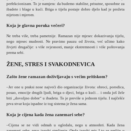
perfekcionizam. To je namjera: da budemo stabilne, prisutne, sposobne za
ibadete i blage u kući. Briga o tijelu postaje dobro djelo kad je prožeta
nijetom i mjerom.
Koja je glavna poruka večeri?
Ne treba više, treba pametnije. Ramazan nije mjesec dokazivanja tijelu,
nego mjesec mudrosti. Ne pravimo pauzu od života, već učimo kako
živjeti drugačije: s više svjesnosti, manje ekstremnosti i više poštovanja
prema sebi.
ŽENE, STRES I SVAKODNEVICA
Zašto žene ramazan doživljavaju s većim pritiskom?
–Jer one u praksi nose najveći dio organizacije života: obroci, porodica,
posao, emocije drugih ljudi, briga o djeci, briga o kući… i onda još žele
biti „dovoljno dobre“ u ibadetu. To je previše u jednom tijelu. I najčešće
prva stvar koja ispadne iz tog sistema je žena sama.
Koja je cijena kada žena zanemari sebe?
–Cijena se ne vidi odmah u ogledalu, nego u atmosferi. Kada žena
zanemari sebe, prvo izgubi strpljenje. Onda izgubi mir. I to se prelije u