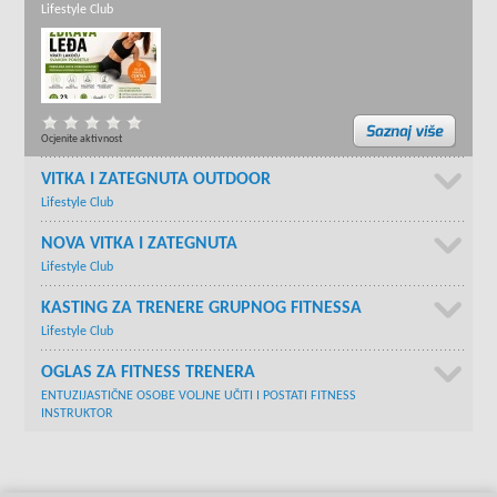
Lifestyle Club
Ocjenite aktivnost
VITKA I ZATEGNUTA OUTDOOR
Lifestyle Club
NOVA VITKA I ZATEGNUTA
Lifestyle Club
KASTING ZA TRENERE GRUPNOG FITNESSA
Lifestyle Club
OGLAS ZA FITNESS TRENERA
ENTUZIJASTIČNE OSOBE VOLJNE UČITI I POSTATI FITNESS
INSTRUKTOR