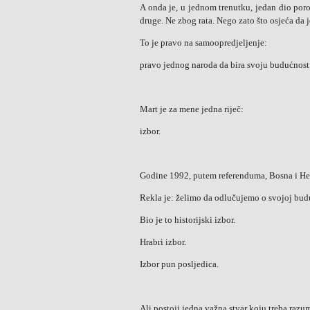
A onda je, u jednom trenutku, jedan dio poro
druge. Ne zbog rata. Nego zato što osjeća da 
To je pravo na samoopredjeljenje:
pravo jednog naroda da bira svoju budućnost
Mart je za mene jedna riječ:
izbor.
Godine 1992, putem referenduma, Bosna i Her
Rekla je: želimo da odlučujemo o svojoj bud
Bio je to historijski izbor.
Hrabri izbor.
Izbor pun posljedica.
Ali postoji jedna važna stvar koju treba razum