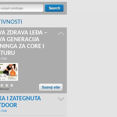
TIVNOSTI
A ZDRAVA LEĐA –
A GENERACIJA
NINGA ZA CORE I
STURU
e Club
aktivnost
KA I ZATEGNUTA
TDOOR
e Club