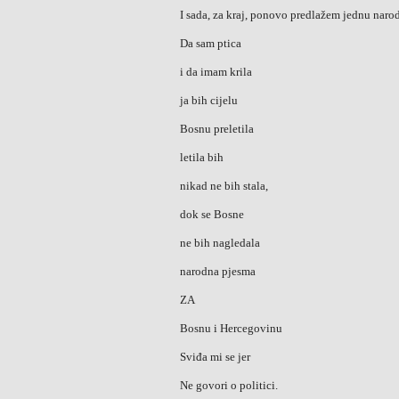
I sada, za kraj, ponovo predlažem jednu narod
Da sam ptica
i da imam krila
ja bih cijelu
Bosnu preletila
letila bih
nikad ne bih stala,
dok se Bosne
ne bih nagledala
narodna pjesma
ZA
Bosnu i Hercegovinu
Sviđa mi se jer
Ne govori o politici.