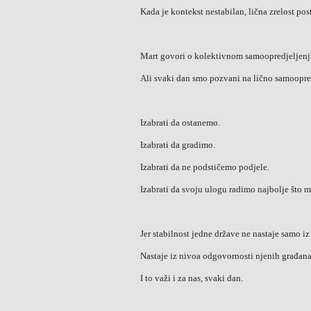
Kada je kontekst nestabilan, lična zrelost post
Mart govori o kolektivnom samoopredjeljenj
Ali svaki dan smo pozvani na lično samoopre
Izabrati da ostanemo.
Izabrati da gradimo.
Izabrati da ne podstičemo podjele.
Izabrati da svoju ulogu radimo najbolje što 
Jer stabilnost jedne države ne nastaje samo i
Nastaje iz nivoa odgovornosti njenih građana
I to važi i za nas, svaki dan.