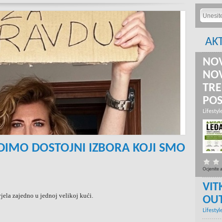
AK
NOV
NOV
TRE
PO
Lifestyl
DIMO DOSTOJNI IZBORA KOJI SMO
Ocjenite 
VIT
jela zajedno u jednoj velikoj kući.
OU
Lifestyl