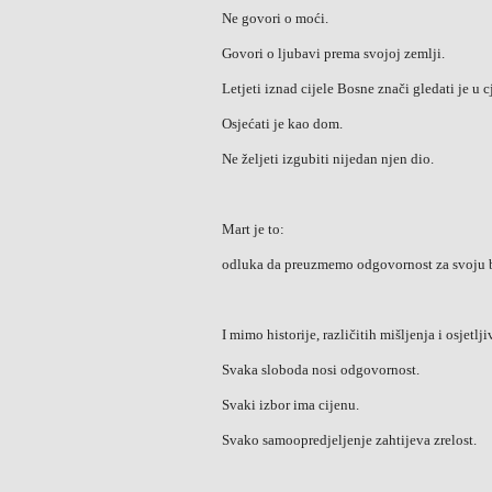
Ne govori o moći.
Govori o ljubavi prema svojoj zemlji.
Letjeti iznad cijele Bosne znači gledati je u cj
Osjećati je kao dom.
Ne željeti izgubiti nijedan njen dio.
Mart je to:
odluka da preuzmemo odgovornost za svoju 
I mimo historije, različitih mišljenja i osjetlj
Svaka sloboda nosi odgovornost.
Svaki izbor ima cijenu.
Svako samoopredjeljenje zahtijeva zrelost.