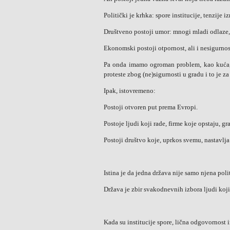
Politički je krhka: spore institucije, tenzije 
Društveno postoji umor: mnogi mladi odlaze, p
Ekonomski postoji otpornost, ali i nesigurnos
Pa onda imamo ogroman problem, kao kuća, 
proteste zbog (ne)sigurnosti u gradu i to je z
Ipak, istovremeno:
Postoji otvoren put prema Evropi.
Postoje ljudi koji rade, firme koje opstaju, gr
Postoji društvo koje, uprkos svemu, nastavlja
Istina je da jedna država nije samo njena poli
Država je zbir svakodnevnih izbora ljudi koji 
Kada su institucije spore, lična odgovornost 