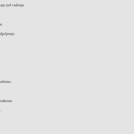
aje još važnija.
u.
djeljenje:
možemo.
z zakona.
.