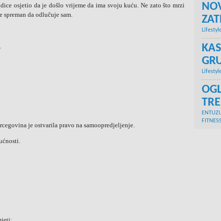
NOV
dice osjetio da je došlo vrijeme da ima svoju kuću. Ne zato što mrzi
je spreman da odlučuje sam.
ZA
Lifestyl
.
KAS
GRU
Lifestyl
OGL
TR
ENTUZI
FITNES
cegovina je ostvarila pravo na samoopredjeljenje.
ućnosti.
jeti: