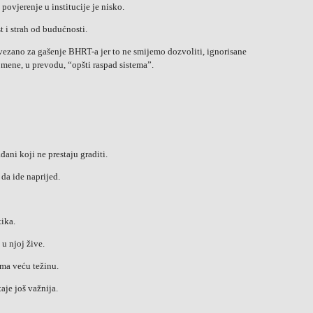
ovjerenje u institucije je nisko.
t i strah od budućnosti.
zano za gašenje BHRT-a jer to ne smijemo dozvoliti, ignorisane
a mene, u prevodu, “opšti raspad sistema”.
ađani koji ne prestaju graditi.
 da ide naprijed.
tika.
u njoj žive.
ima veću težinu.
aje još važnija.