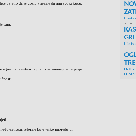
NOV
ice osjetio da je došlo vrijeme da ima svoju kuću.
ZA
Lifestyl
je sam.
KAS
GRU
.
Lifestyl
OGL
TR
cegovina je ostvarila pravo na samoopredjeljenje.
ENTUZI
FITNES
ućnosti.
jeti:
između entiteta, reforme koje teško napreduju.