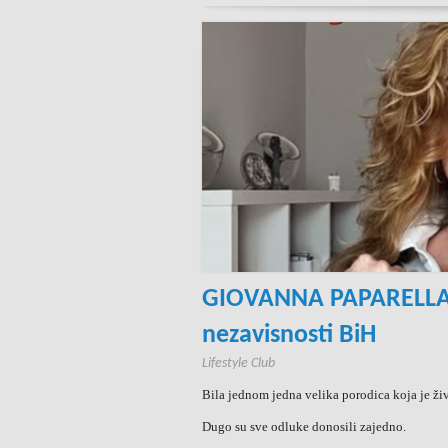
GIOVANNA PAPARELLA K
nezavisnosti BiH
Lifestyle Club
Bila jednom jedna velika porodica koja je živ
Dugo su sve odluke donosili zajedno.