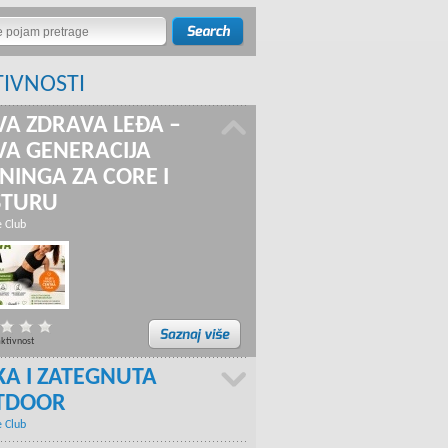
TIVNOSTI
A ZDRAVA LEĐA –
A GENERACIJA
NINGA ZA CORE I
STURU
e Club
aktivnost
KA I ZATEGNUTA
TDOOR
e Club