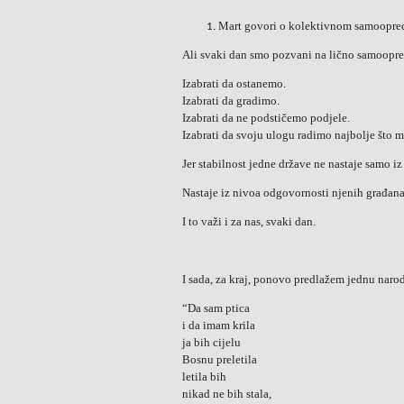
Mart govori o kolektivnom samoopred
Ali svaki dan smo pozvani na lično samoopre
Izabrati da ostanemo.
Izabrati da gradimo.
Izabrati da ne podstičemo podjele.
Izabrati da svoju ulogu radimo najbolje što 
Jer stabilnost jedne države ne nastaje samo i
Nastaje iz nivoa odgovornosti njenih građana
I to važi i za nas, svaki dan.
I sada, za kraj, ponovo predlažem jednu narod
“Da sam ptica
i da imam krila
ja bih cijelu
Bosnu preletila
letila bih
nikad ne bih stala,