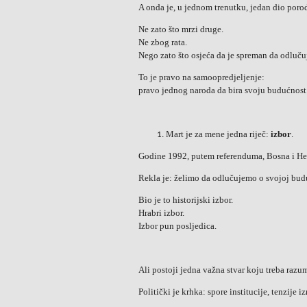
A onda je, u jednom trenutku, jedan dio porod
Ne zato što mrzi druge.
Ne zbog rata.
Nego zato što osjeća da je spreman da odluču
To je pravo na samoopredjeljenje:
pravo jednog naroda da bira svoju budućnost
Mart je za mene jedna riječ:
izbor
.
Godine 1992, putem referenduma, Bosna i Her
Rekla je: želimo da odlučujemo o svojoj bud
Bio je to historijski izbor.
Hrabri izbor.
Izbor pun posljedica.
Ali postoji jedna važna stvar koju treba razum
Politički je krhka: spore institucije, tenzije 