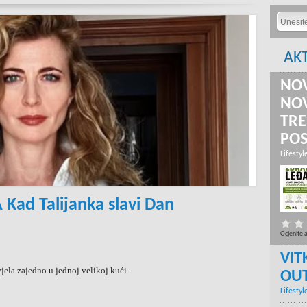
AK
NOV
NOV
TRE
PO
Lifestyl
ad Talijanka slavi Dan
Ocjenite 
VIT
jela zajedno u jednoj velikoj kući.
OU
Lifestyl