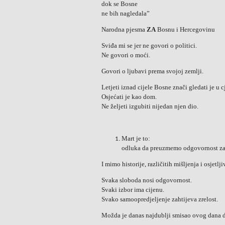
dok se Bosne
ne bih nagledala”
Narodna pjesma
ZA
Bosnu i Hercegovinu
Sviđa mi se jer ne govori o politici.
Ne govori o moći.
Govori o ljubavi prema svojoj zemlji.
Letjeti iznad cijele Bosne znači gledati je u cj
Osjećati je kao dom.
Ne željeti izgubiti nijedan njen dio.
Mart je to:
odluka da preuzmemo odgovornost za
I mimo historije, različitih mišljenja i osjetlj
Svaka sloboda nosi odgovornost.
Svaki izbor ima cijenu.
Svako samoopredjeljenje zahtijeva zrelost.
Možda je danas najdublji smisao ovog dana d