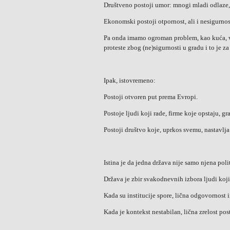
Društveno postoji umor: mnogi mladi odlaze, p
Ekonomski postoji otpornost, ali i nesigurnos
Pa onda imamo ogroman problem, kao kuća, ve
proteste zbog (ne)sigurnosti u gradu i to je z
Ipak, istovremeno:
Postoji otvoren put prema Evropi.
Postoje ljudi koji rade, firme koje opstaju, gr
Postoji društvo koje, uprkos svemu, nastavlja
Istina je da jedna država nije samo njena poli
Država je zbir svakodnevnih izbora ljudi koji 
Kada su institucije spore, lična odgovornost 
Kada je kontekst nestabilan, lična zrelost post