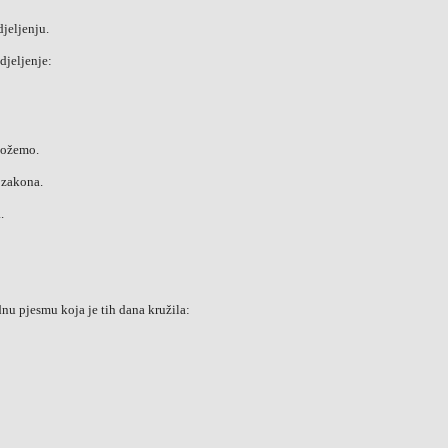
jeljenju.
djeljenje:
možemo.
z zakona.
.
nu pjesmu koja je tih dana kružila: