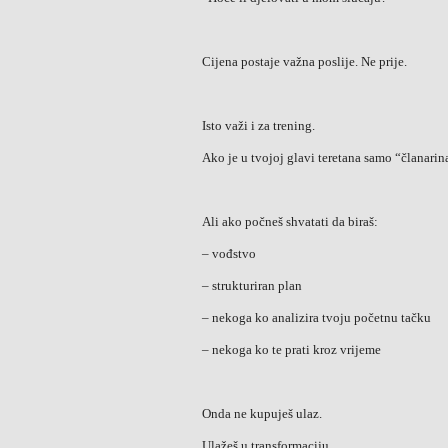
Cijena postaje važna poslije. Ne prije.
Isto važi i za trening.
Ako je u tvojoj glavi teretana samo “članarina
Ali ako počneš shvatati da biraš:
– vođstvo
– strukturiran plan
– nekoga ko analizira tvoju početnu tačku
– nekoga ko te prati kroz vrijeme
Onda ne kupuješ ulaz.
Ulažeš u transformaciju.