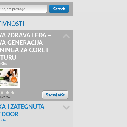
TIVNOSTI
A ZDRAVA LEĐA –
A GENERACIJA
NINGA ZA CORE I
STURU
e Club
aktivnost
KA I ZATEGNUTA
TDOOR
e Club