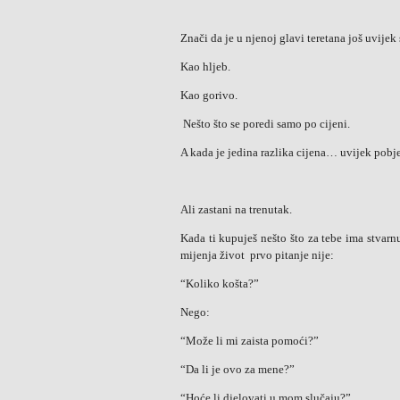
Znači da je u njenoj glavi teretana još uvije
Kao hljeb.
Kao gorivo.
Nešto što se poredi samo po cijeni.
A kada je jedina razlika cijena… uvijek pobjeđ
Ali zastani na trenutak.
Kada ti kupuješ nešto što za tebe ima stvarn
mijenja život prvo pitanje nije:
“Koliko košta?”
Nego:
“Može li mi zaista pomoći?”
“Da li je ovo za mene?”
“Hoće li djelovati u mom slučaju?”