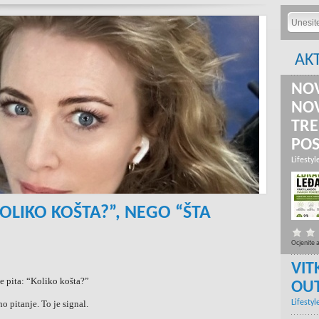
AK
NOV
NOV
TRE
PO
Lifestyl
KOLIKO KOŠTA?”, NEGO “ŠTA
Ocjenite 
VIT
e pita: “Koliko košta?”
OU
o pitanje. To je signal.
Lifestyl