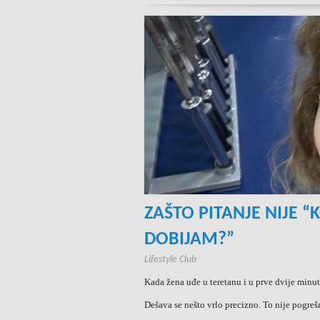
ZAŠTO PITANJE NIJE “
DOBIJAM?”
Lifestyle Club
Kada žena uđe u teretanu i u prve dvije minut
Dešava se nešto vrlo precizno. To nije pogrešn