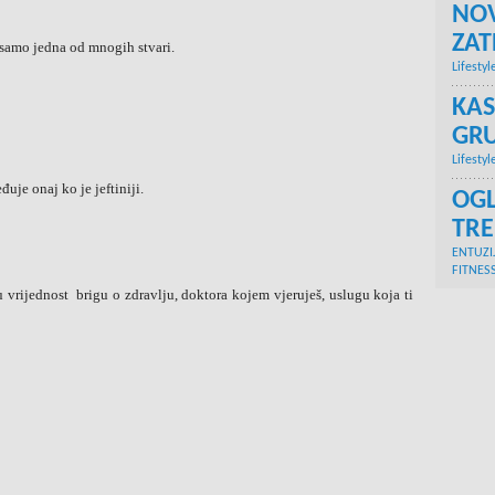
NOV
ZA
k samo jedna od mnogih stvari.
Lifestyl
KAS
GRU
Lifestyl
uje onaj ko je jeftiniji.
OGL
TR
ENTUZI
FITNES
u vrijednost brigu o zdravlju, doktora kojem vjeruješ, uslugu koja ti