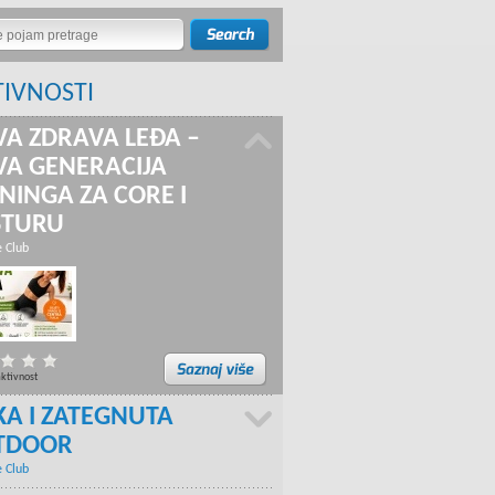
TIVNOSTI
A ZDRAVA LEĐA –
A GENERACIJA
NINGA ZA CORE I
STURU
e Club
aktivnost
KA I ZATEGNUTA
TDOOR
e Club