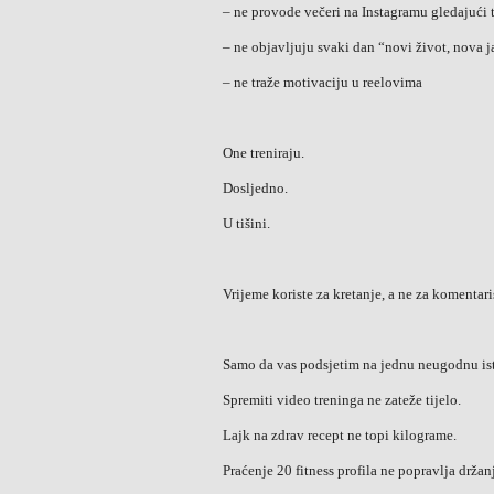
– ne provode večeri na Instagramu gledajući 
– ne objavljuju svaki dan “novi život, nova j
– ne traže motivaciju u reelovima
One treniraju.
Dosljedno.
U tišini.
Vrijeme koriste za kretanje, a ne za komentari
Samo da vas podsjetim na jednu neugodnu is
Spremiti video treninga ne zateže tijelo.
Lajk na zdrav recept ne topi kilograme.
Praćenje 20 fitness profila ne popravlja držan