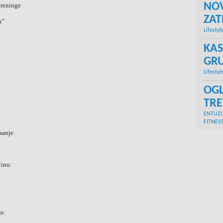
NOV
treninge
ZA
a”
Lifestyl
KAS
GRU
Lifestyl
OGL
TR
ENTUZI
FITNES
sanje.
tinu:
je.