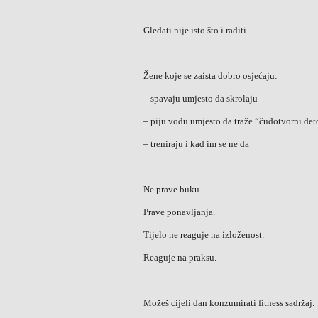
Gledati nije isto što i raditi.
Žene koje se zaista dobro osjećaju:
– spavaju umjesto da skrolaju
– piju vodu umjesto da traže “čudotvorni de
– treniraju i kad im se ne da
Ne prave buku.
Prave ponavljanja.
Tijelo ne reaguje na izloženost.
Reaguje na praksu.
Možeš cijeli dan konzumirati fitness sadržaj.