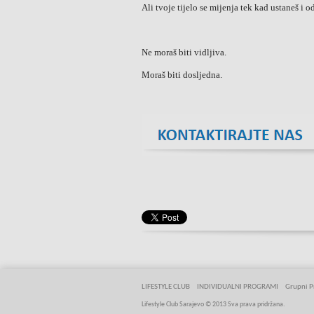
Ali tvoje tijelo se mijenja tek kad ustaneš i o
Ne moraš biti vidljiva.
Moraš biti dosljedna.
LIFESTYLE CLUB
INDIVIDUALNI PROGRAMI
Grupni P
Lifestyle Club Sarajevo © 2013 Sva prava pridržana.