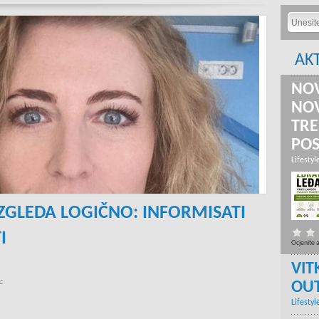
AK
NOV
NOV
TRE
PO
Lifestyl
ZGLEDA LOGIČNO: INFORMISATI
I
Ocjenite 
VIT
:
OU
Lifestyl