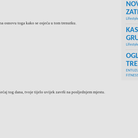
NOV
ZA
Lifestyl
e na osnovu toga kako se osjeća u tom trenutku.
KAS
GRU
Lifestyl
OGL
TR
ENTUZI
FITNES
ećaj tog dana, tvoje tijelo uvijek završi na posljednjem mjestu.