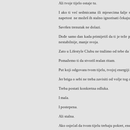
Ali tvoje tijelo ostaje tu.
I ako ti već sedmicama ili mjesecima šalje 
napetost ne možeš ih stalno ignorisati čekaju
Savršen trenutak ne dolazi.
Dođe samo dan kada primijetiš da ti je teže po
nestabilnije, manje svoja.
Zato u Lifestyle Clubu ne tražimo od tebe da
Pomažemo ti da stvoriš realan ritam.
Put koji odgovara tvom tijelu, tvojoj energiji
Jer briga o sebi ne treba zavisiti od volje tog 
Treba postati konkretna odluka.
I mala.
I postepena.
Ali stalna.
Ako osjećaš da tvom tijelu trebaju pokret, en