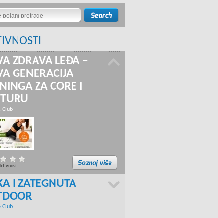
TIVNOSTI
A ZDRAVA LEĐA –
A GENERACIJA
NINGA ZA CORE I
STURU
e Club
aktivnost
KA I ZATEGNUTA
TDOOR
e Club