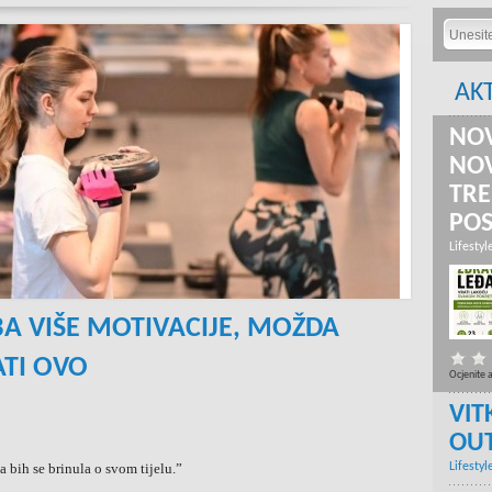
AK
NOV
NOV
TRE
PO
Lifestyl
EBA VIŠE MOTIVACIJE, MOŽDA
ATI OVO
Ocjenite 
VIT
OU
 bih se brinula o svom tijelu.”
Lifestyl