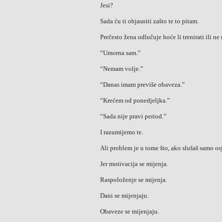
Jesi?
Sada ću ti objasniti zašto te to pitam.
Prečesto žena odlučuje hoće li trenirati ili n
“Umorna sam.”
“Nemam volje.”
“Danas imam previše obaveza.”
“Krećem od ponedjeljka.”
“Sada nije pravi period.”
I razumijemo te.
Ali problem je u tome što, ako slušaš samo osj
Jer motivacija se mijenja.
Raspoloženje se mijenja.
Dani se mijenjaju.
Obaveze se mijenjaju.