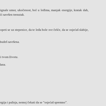
signale umor, ukočenost, bol u leđima, manjak energije, kratak dah,
ći savršen trenutak.
peti se uz stepenice, da te leđa bole sve češće, da se osjećaš slabije,
 budeš savršena.
 i tvom životu.
dana.
ergija i pažnja, nemoj čekati da se “osjećaš spremno”.