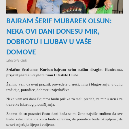
BAJRAM ŠERIF MUBAREK OLSUN:
NEKA OVI DANI DONESU MIR,
DOBROTU I LJUBAV U VAŠE
DOMOVE
Lifestyle club
Srdačno čestitamo Kurban-bajram svim našim dragim članicama,
prijateljicama i cijelom timu Lifestyle Cluba.
Želimo vam da ovaj praznik provedete u sreći, miru i blagostanju, u duhu
tradicije, porodice, dobrote i zajedništva.
Neka vam ovi dani Bajrama budu prilika za mali predah, za mir u srcu i za
trenutke iskrenog promišljanja.
Znamo da su praznici često dani kada se mi žene najviše trudimo da sve
bude kako treba da kuća bude spremna, da porodica bude okupljena, da
se svi osjećaju lijepo i voljeno.