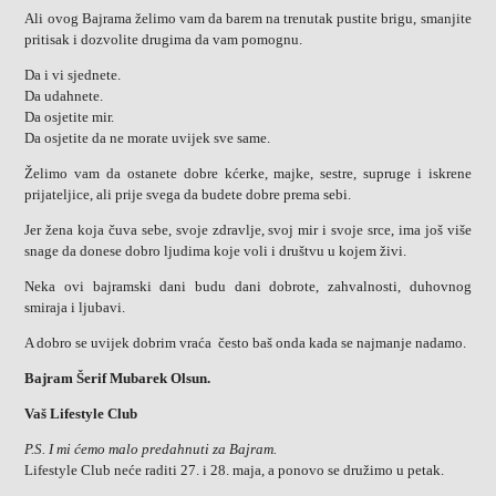
Ali ovog Bajrama želimo vam da barem na trenutak pustite brigu, smanjite
pritisak i dozvolite drugima da vam pomognu.
Da i vi sjednete.
Da udahnete.
Da osjetite mir.
Da osjetite da ne morate uvijek sve same.
Želimo vam da ostanete dobre kćerke, majke, sestre, supruge i iskrene
prijateljice, ali prije svega da budete dobre prema sebi.
Jer žena koja čuva sebe, svoje zdravlje, svoj mir i svoje srce, ima još više
snage da donese dobro ljudima koje voli i društvu u kojem živi.
Neka ovi bajramski dani budu dani dobrote, zahvalnosti, duhovnog
smiraja i ljubavi.
A dobro se uvijek dobrim vraća često baš onda kada se najmanje nadamo.
Bajram Šerif Mubarek Olsun.
Vaš Lifestyle Club
P.S. I mi ćemo malo predahnuti za Bajram.
Lifestyle Club neće raditi 27. i 28. maja, a ponovo se družimo u petak.