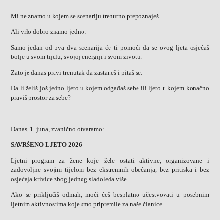
Mi ne znamo u kojem se scenariju trenutno prepoznaješ.
Ali vrlo dobro znamo jedno:
Samo jedan od ova dva scenarija će ti pomoći da se ovog ljeta osjećaš
bolje u svom tijelu, svojoj energiji i svom životu.
Zato je danas pravi trenutak da zastaneš i pitaš se:
Da li želiš još jedno ljeto u kojem odgađaš sebe ili ljeto u kojem konačno
praviš prostor za sebe?
Danas, 1. juna, zvanično otvaramo:
SAVRŠENO LJETO 2026
Ljetni program za žene koje žele ostati aktivne, organizovane i
zadovoljne svojim tijelom bez ekstremnih obećanja, bez pritiska i bez
osjećaja krivice zbog jednog sladoleda više.
Ako se priključiš odmah, moći ćeš besplatno učestvovati u posebnim
ljetnim aktivnostima koje smo pripremile za naše članice.