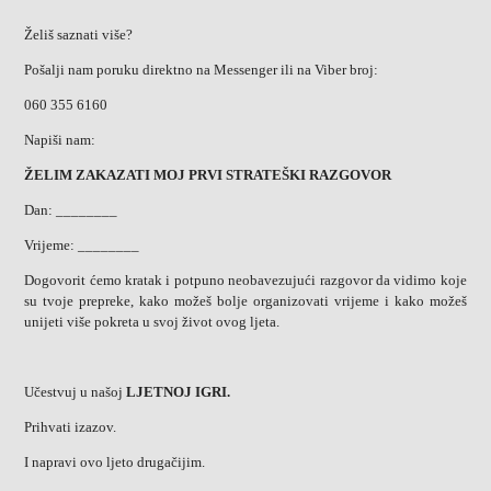
Želiš saznati više?
Pošalji nam poruku direktno na Messenger ili na Viber broj:
060 355 6160
Napiši nam:
ŽELIM ZAKAZATI MOJ PRVI STRATEŠKI RAZGOVOR
Dan: ________
Vrijeme: ________
Dogovorit ćemo kratak i potpuno neobavezujući razgovor da vidimo koje
su tvoje prepreke, kako možeš bolje organizovati vrijeme i kako možeš
unijeti više pokreta u svoj život ovog ljeta.
Učestvuj u našoj
LJETNOJ IGRI.
Prihvati izazov.
I napravi ovo ljeto drugačijim.