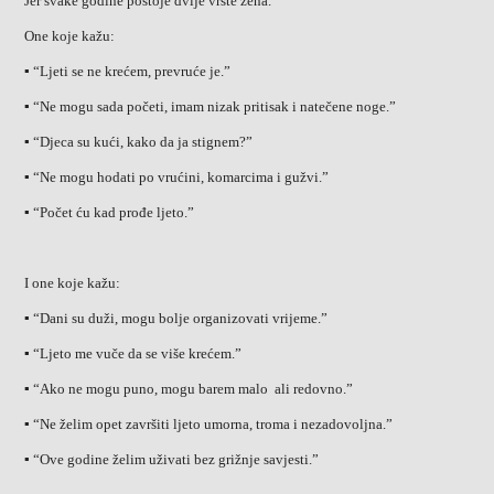
Jer svake godine postoje dvije vrste žena.
One koje kažu:
▪︎ “Ljeti se ne krećem, prevruće je.”
▪︎ “Ne mogu sada početi, imam nizak pritisak i natečene noge.”
▪︎ “Djeca su kući, kako da ja stignem?”
▪︎ “Ne mogu hodati po vrućini, komarcima i gužvi.”
▪︎ “Počet ću kad prođe ljeto.”
I one koje kažu:
▪︎ “Dani su duži, mogu bolje organizovati vrijeme.”
▪︎ “Ljeto me vuče da se više krećem.”
▪︎ “Ako ne mogu puno, mogu barem malo ali redovno.”
▪︎ “Ne želim opet završiti ljeto umorna, troma i nezadovoljna.”
▪︎ “Ove godine želim uživati bez grižnje savjesti.”