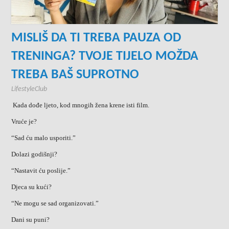
MISLIŠ DA TI TREBA PAUZA OD
TRENINGA? TVOJE TIJELO MOŽDA
TREBA BAŠ SUPROTNO
LifestyleClub
Kada dođe ljeto, kod mnogih žena krene isti film.
Vruće je?
“Sad ću malo usporiti.”
Dolazi godišnji?
“Nastavit ću poslije.”
Djeca su kući?
“Ne mogu se sad organizovati.”
Dani su puni?