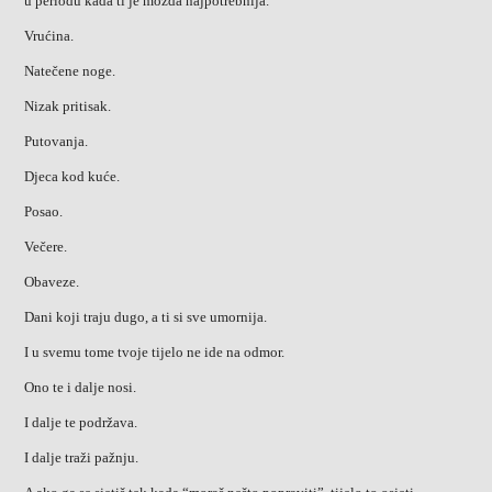
u periodu kada ti je možda najpotrebnija.
Vrućina.
Natečene noge.
Nizak pritisak.
Putovanja.
Djeca kod kuće.
Posao.
Večere.
Obaveze.
Dani koji traju dugo, a ti si sve umornija.
I u svemu tome tvoje tijelo ne ide na odmor.
Ono te i dalje nosi.
I dalje te podržava.
I dalje traži pažnju.