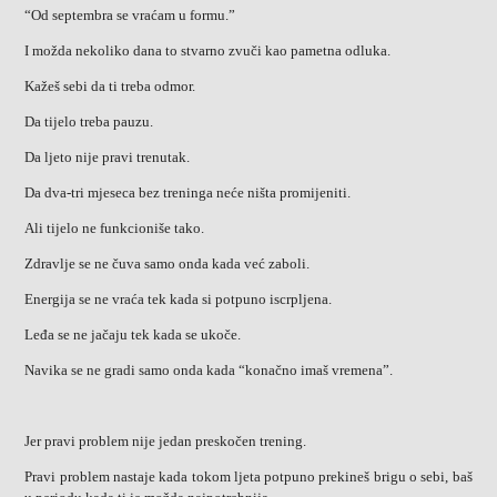
“Od septembra se vraćam u formu.”
I možda nekoliko dana to stvarno zvuči kao pametna odluka.
Kažeš sebi da ti treba odmor.
Da tijelo treba pauzu.
Da ljeto nije pravi trenutak.
Da dva-tri mjeseca bez treninga neće ništa promijeniti.
Ali tijelo ne funkcioniše tako.
Zdravlje se ne čuva samo onda kada već zaboli.
Energija se ne vraća tek kada si potpuno iscrpljena.
Leđa se ne jačaju tek kada se ukoče.
Navika se ne gradi samo onda kada “konačno imaš vremena”.
Jer pravi problem nije jedan preskočen trening.
Pravi problem nastaje kada tokom ljeta potpuno prekineš brigu o sebi, baš