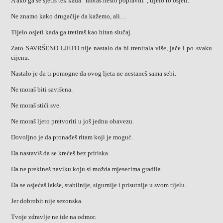
A ako ga se sjetiš tek kada “moraš nešto popraviti”, tijelo to osjeti.
Ne znamo kako drugačije da kažemo, ali…
Tijelo osjeti kada ga tretiraš kao hitan slučaj.
Zato SAVRŠENO LJETO nije nastalo da bi trenirala više, jače i po svaku
cijenu.
Nastalo je da ti pomogne da ovog ljeta ne nestaneš sama sebi.
Ne moraš biti savršena.
Ne moraš stići sve.
Ne moraš ljeto pretvoriti u još jednu obavezu.
Dovoljno je da pronađeš ritam koji je moguć.
Da nastaviš da se krećeš bez pritiska.
Da ne prekineš naviku koju si možda mjesecima gradila.
Da se osjećaš lakše, stabilnije, sigurnije i prisutnije u svom tijelu.
Jer dobrobit nije sezonska.
Tvoje zdravlje ne ide na odmor.