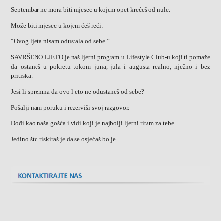
Septembar ne mora biti mjesec u kojem opet krećeš od nule.
Može biti mjesec u kojem ćeš reći:
“Ovog ljeta nisam odustala od sebe.”
SAVRŠENO LJETO je naš ljetni program u Lifestyle Club-u koji ti pomaže
da ostaneš u pokretu tokom juna, jula i augusta realno, nježno i bez
pritiska.
Jesi li spremna da ovo ljeto ne odustaneš od sebe?
Pošalji nam poruku i rezerviši svoj razgovor.
Dođi kao naša gošća i vidi koji je najbolji ljetni ritam za tebe.
Jedino što riskiraš je da se osjećaš bolje.