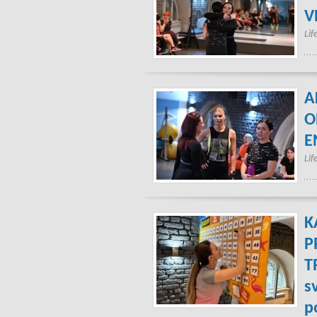
V
Lif
A
O
E
Lif
K
P
T
s
p