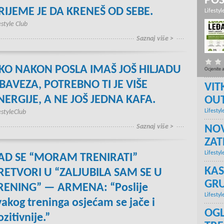
PO
RIJEME JE DA KRENEŠ OD SEBE.
Lifestyl
estyle Club
Saznaj više >
KO NAKON POSLA IMAŠ JOŠ HILJADU
Ocjenite 
BAVEZA, POTREBNO TI JE VIŠE
VIT
NERGIJE, A NE JOŠ JEDNA KAFA.
OU
Lifestyl
estyleClub
Saznaj više >
NOV
ZA
Lifestyl
AD SE “MORAM TRENIRATI”
KAS
RETVORI U “ZALJUBILA SAM SE U
GRU
RENING” — ARMENA: “Poslije
Lifestyl
vakog treninga osjećam se jače i
OGL
ozitivnije.”