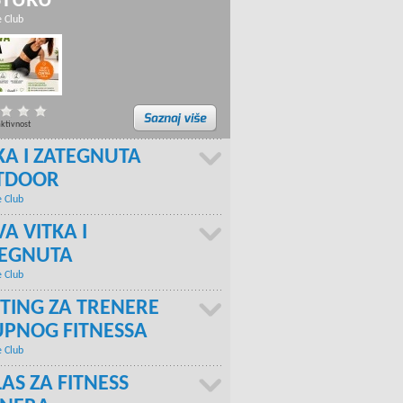
STURU
e Club
aktivnost
KA I ZATEGNUTA
TDOOR
e Club
A VITKA I
TEGNUTA
e Club
TING ZA TRENERE
PNOG FITNESSA
e Club
AS ZA FITNESS