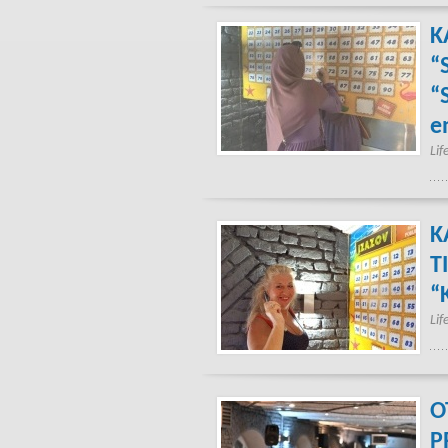
K
“
“
e
Lif
K
T
“
Lif
O
P