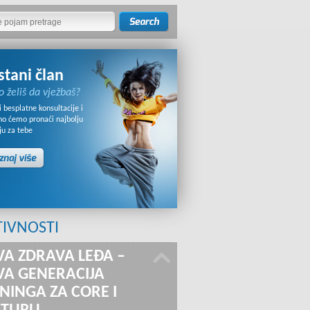
stani član
o želiš da vježbaš?
 besplatne konsultacije i
no ćemo pronaći najbolju
ju za tebe
TIVNOSTI
A ZDRAVA LEĐA –
A GENERACIJA
NINGA ZA CORE I