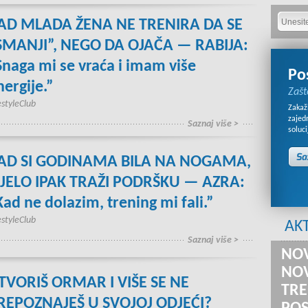
AD MLADA ŽENA NE TRENIRA DA SE
SMANJI”, NEGO DA OJAČA — RABIJA:
Snaga mi se vraća i imam više
Po
nergije.”
Zašt
estyleClub
Zakaži
zajed
Saznaj više >
soluci
AD SI GODINAMA BILA NA NOGAMA,
IJELO IPAK TRAŽI PODRŠKU — AZRA:
Kad ne dolazim, trening mi fali.”
estyleClub
AK
Saznaj više >
NOV
NOV
TVORIŠ ORMAR I VIŠE SE NE
TRE
REPOZNAJEŠ U SVOJOJ ODJEĆI?