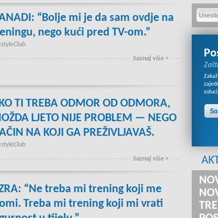
ANADI: “Bolje mi je da sam ovdje na
reningu, nego kući pred TV-om.”
estyleClub
Po
Saznaj više >
Zašt
Zakaži
zajed
soluci
KO TI TREBA ODMOR OD ODMORA,
OŽDA LJETO NIJE PROBLEM — NEGO
AČIN NA KOJI GA PREŽIVLJAVAŠ.
estyleClub
AK
Saznaj više >
NOV
ZRA: “Ne treba mi trening koji me
NOV
lomi. Treba mi trening koji mi vrati
TRE