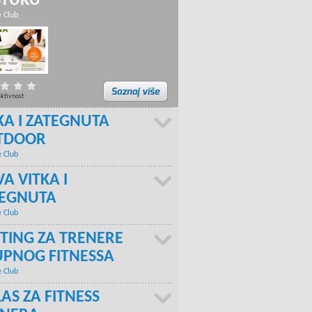
STURU
e Club
aktivnost
KA I ZATEGNUTA
TDOOR
e Club
A VITKA I
TEGNUTA
e Club
TING ZA TRENERE
PNOG FITNESSA
e Club
AS ZA FITNESS