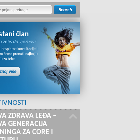
stani član
o želiš da vježbaš?
 besplatne konsultacije i
no ćemo pronaći najbolju
ju za tebe
TIVNOSTI
A ZDRAVA LEĐA –
A GENERACIJA
NINGA ZA CORE I