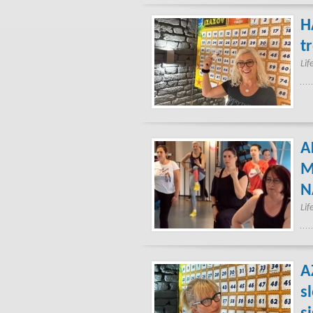
H
t
Lif
A
M
N
Lif
A
s