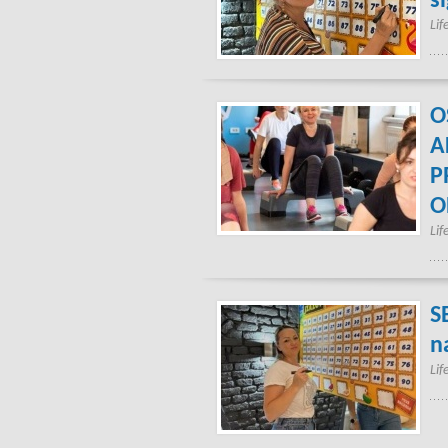
s
Lif
O
A
P
O
Lif
S
n
Lif