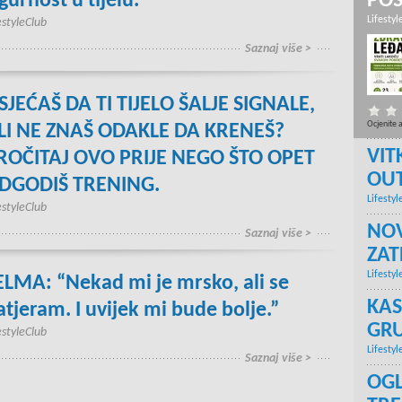
igurnost u tijelu.”
PO
Lifestyl
estyleClub
Saznaj više >
SJEĆAŠ DA TI TIJELO ŠALJE SIGNALE,
Ocjenite 
LI NE ZNAŠ ODAKLE DA KRENEŠ?
VIT
ROČITAJ OVO PRIJE NEGO ŠTO OPET
OU
DGODIŠ TRENING.
Lifestyl
estyleClub
NOV
Saznaj više >
ZA
Lifestyl
ELMA: “Nekad mi je mrsko, ali se
KAS
atjeram. I uvijek mi bude bolje.”
GRU
estyleClub
Lifestyl
Saznaj više >
OGL