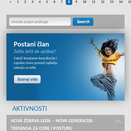
<
1
2
3
4
5
6
7
8
9
10
11
12
13
14
1
Postani član
Zašto želiš da vježbaš?
Zakaži besplatne konsultacije i
zajedno ćemo pronaći najbolju
soluciju za tebe
AKTIVNOSTI
NOVA ZDRAVA LEĐA – NOVA GENERACIJA
TRENINGA ZA CORE I POSTURU