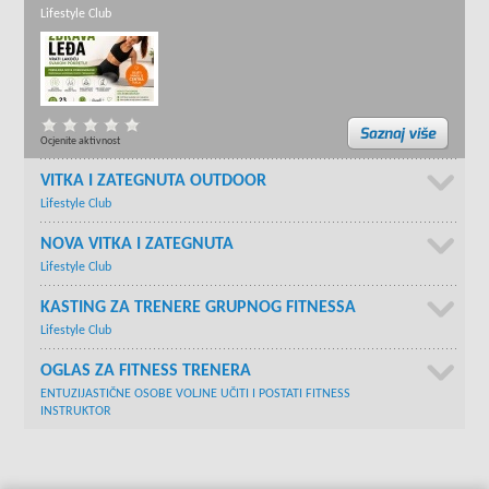
Lifestyle Club
Ocjenite aktivnost
VITKA I ZATEGNUTA OUTDOOR
Lifestyle Club
NOVA VITKA I ZATEGNUTA
Lifestyle Club
KASTING ZA TRENERE GRUPNOG FITNESSA
Lifestyle Club
OGLAS ZA FITNESS TRENERA
ENTUZIJASTIČNE OSOBE VOLJNE UČITI I POSTATI FITNESS
INSTRUKTOR