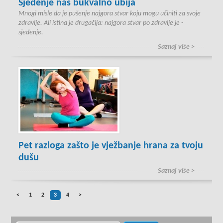
Sjedenje nas bukvalno ubija
Mnogi misle da je pušenje najgora stvar koju mogu učiniti za svoje
zdravlje. Ali istina je drugačija: najgora stvar po zdravlje je -
sjedenje.
Saznaj više >
Pet razloga zašto je vježbanje hrana za tvoju
dušu
Saznaj više >
<
1
2
3
4
>