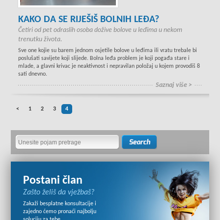
KAKO DA SE RIJEŠIŠ BOLNIH LEĐA?
Četiri od pet odraslih osoba dožive bolove u leđima u nekom
trenutku života.
Sve one kojie su barem jednom osjetile bolove u leđima ili vratu trebale bi
poslušati savijete koji slijede. Bolna leđa problem je koji pogađa stare i
mlade, a glavni krivac je neaktivnost i nepravilan položaj u kojem provodiš 8
sati dnevno.
Saznaj više >
<
1
2
3
4
Postani član
Zašto želiš da vježbaš?
Zakaži besplatne konsultacije i
zajedno ćemo pronaći najbolju
soluciju za tebe