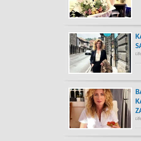
K
S
Lif
B
K
Z
Lif