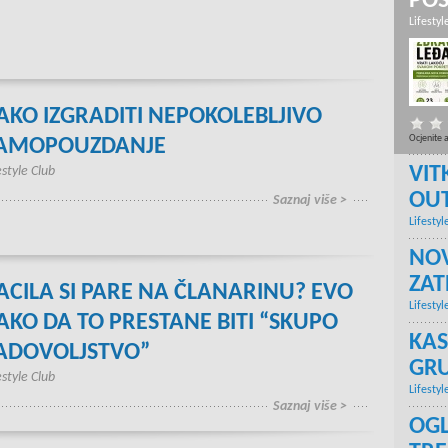
PO
Lifestyl
AKO IZGRADITI NEPOKOLEBLJIVO
Ocjenite 
AMOPOUZDANJE
VIT
estyle Club
OU
Saznaj više >
Lifestyl
NOV
ZA
ACILA SI PARE NA ČLANARINU? EVO
Lifestyl
AKO DA TO PRESTANE BITI “SKUPO
KAS
ADOVOLJSTVO”
GRU
estyle Club
Lifestyl
Saznaj više >
OGL