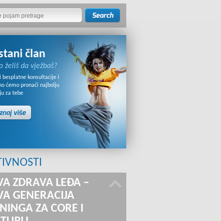
stani član
o želiš da vježbaš?
 besplatne konsultacije i
no ćemo pronaći najbolju
ju za tebe
TIVNOSTI
A ZDRAVA LEĐA –
A GENERACIJA
NINGA ZA CORE I