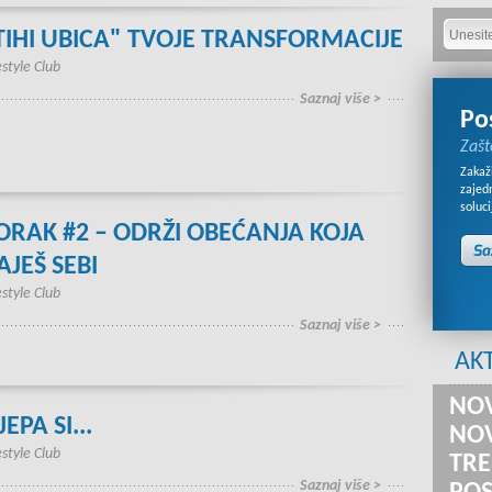
TIHI UBICA" TVOJE TRANSFORMACIJE
estyle Club
Saznaj više >
Po
Zašt
Zakaži
zajed
soluci
ORAK #2 – ODRŽI OBEĆANJA KOJA
AJEŠ SEBI
estyle Club
Saznaj više >
AK
NOV
JEPA SI...
NOV
estyle Club
TRE
Saznaj više >