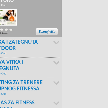
STURU
e Club
aktivnost
KA I ZATEGNUTA
TDOOR
e Club
A VITKA I
TEGNUTA
e Club
TING ZA TRENERE
PNOG FITNESSA
e Club
AS ZA FITNESS