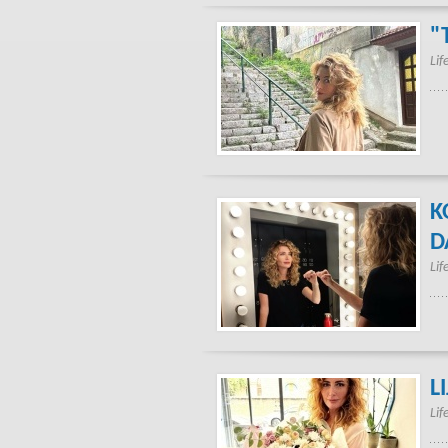
"
Lif
K
D
Lif
LI
Lif