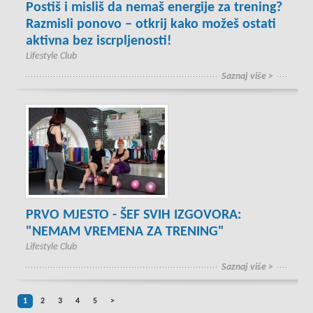
Postiš i misliš da nemaš energije za trening?
Razmisli ponovo – otkrij kako možeš ostati
aktivna bez iscrpljenosti!
Lifestyle Club
Saznaj više >
PRVO MJESTO - ŠEF SVIH IZGOVORA:
"NEMAM VREMENA ZA TRENING"
Lifestyle Club
Saznaj više >
1
2
3
4
5
>