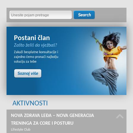
Postani član
Zašto želiš da vježbaš?
Zakaži besplatne konsultacije i
zajedno ćemo pronaći najbolju
soluciju za tebe
AKTIVNOSTI
NOVA ZDRAVA LEĐA – NOVA GENERACIJA
TRENINGA ZA CORE I POSTURU
Lifestyle Club