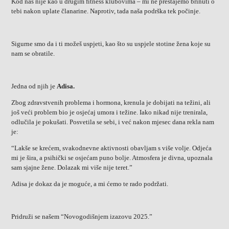
Kod nas nije kao u drugim fitness klubovima – mi ne prestajemo brinuti o
tebi nakon uplate članarine. Naprotiv, tada naša podrška tek počinje.
Sigurne smo da i ti možeš uspjeti, kao što su uspjele stotine žena koje su
nam se obratile.
Jedna od njih je
Adisa.
Zbog zdravstvenih problema i hormona, krenula je dobijati na težini, ali
još veći problem bio je osjećaj umora i težine. Iako nikad nije trenirala,
odlučila je pokušati. Posvetila se sebi, i već nakon mjesec dana rekla nam
je:
“Lakše se krećem, svakodnevne aktivnosti obavljam s više volje. Odjeća
mi je šira, a psihički se osjećam puno bolje. Atmosfera je divna, upoznala
sam sjajne žene. Dolazak mi više nije teret.”
Adisa je dokaz da je moguće, a mi ćemo te rado podržati.
Pridruži se našem “Novogodišnjem izazovu 2025.”