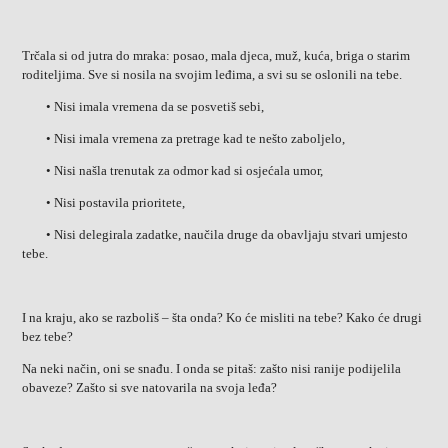
Trčala si od jutra do mraka: posao, mala djeca, muž, kuća, briga o starim
roditeljima. Sve si nosila na svojim leđima, a svi su se oslonili na tebe.
• Nisi imala vremena da se posvetiš sebi,
• Nisi imala vremena za pretrage kad te nešto zaboljelo,
• Nisi našla trenutak za odmor kad si osjećala umor,
• Nisi postavila prioritete,
• Nisi delegirala zadatke, naučila druge da obavljaju stvari umjesto
tebe.
I na kraju, ako se razboliš – šta onda? Ko će misliti na tebe? Kako će drugi
bez tebe?
Na neki način, oni se snađu. I onda se pitaš: zašto nisi ranije podijelila
obaveze? Zašto si sve natovarila na svoja leđa?