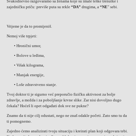
Svakodnevno razgovaramo sa ženama koje su imale teške trenutke i
zajedničku priču: previše puta su rekle
“DA”
drugima, a
“NE
” sebi.
Vrijeme je da to promijeniš.
Nemoj više trpjeti:
• Hronični umor,
• Bolove u leđima,
• Višak kilograma,
• Manjak energije,
• Loše zdravstveno stanje.
Tvoj doktor ti je sigurno već preporučio fizičku aktivnost za bolje
zdravlje, a možda i za poboljšanje krvne slike. Zar nisi dovoljno dugo
čekala? Hoćeš li opet odgađati dok sve ne pukne?
Znamo da ti nije cilj odustati, nego ne znaš odakle početi. Zato smo tu da
ti pomognemo.
Zajedno ćemo analizirati tvoju situaciju i kreirati plan koji odgovara tebi.