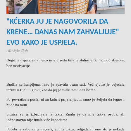
"KĆERKA JU JE NAGOVORILA DA
KRENE… DANAS NAM ZAHVALJUJE"
EVO KAKO JE USPJELA.
Lifestyle Club
Dugo je osjećala da nešto nije u redu bila je stalno umorna, pod stresom,
bez motivacije.
Budila se iscrpljena, iako je spavala osam sati. Već ujutro je osjećala
težinu u tijelu i glavi, kao da joj je svaki novi dan borba.
Po povratku s posla, ni za kafu s prijateljicom samo je željela da legne i
bude na miru.
Sitnice su je izbacivale iz takta. Znala je da nije takva osoba, ali
jednostavno nije imala više kapaciteta.
Počela je zaboravljati stvari, gubiti fokus, odgađati i ono što je nekada