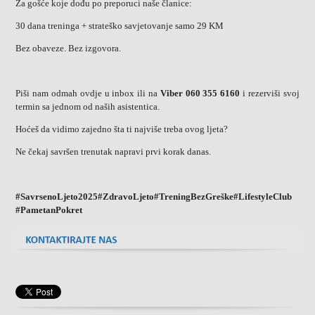
Za gošće koje dođu po preporuci naše članice:
30 dana treninga + strateško savjetovanje samo 29 KM
Bez obaveze. Bez izgovora.
Piši nam odmah ovdje u inbox ili na
Viber 060 355 6160
i rezerviši svoj
termin sa jednom od naših asistentica.
Hoćeš da vidimo zajedno šta ti najviše treba ovog ljeta?
Ne čekaj savršen trenutak napravi prvi korak danas.
#SavrsenoLjeto2025#ZdravoLjeto#TreningBezGreške#LifestyleClub
#PametanPokret