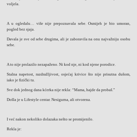
voljela.
A u ogledalu… više nije prepoznavala sebe. Osmijeh je bio umoran,
pogled bez sjaja.
Davala je sve od sebe drugima, ali je zaboravila na onu najvažniju osobu
sebe.
A to nije prolazilo nezapaženo. Ni kod nje, ni kod njene porodice.
Stalna napetost, razdražljivost, osjećaj krivice što nije prisutna dušom,
iako je fizički tu.
Sve dok jednog dana kćerka nije rekla: “Mama, hajde da probaš.”
Došla je u Lifestyle centar. Nesigurna, ali otvorena.
I već nakon nekoliko dolazaka nešto se promijenilo.
Rekla je: