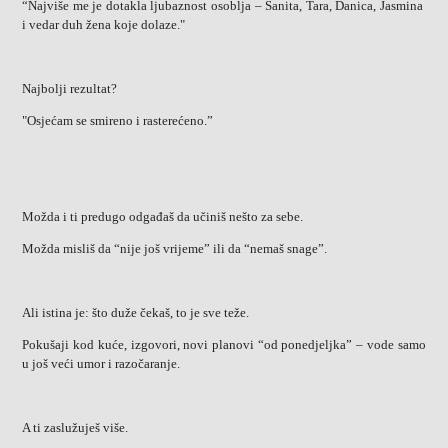
“Najviše me je dotakla ljubaznost osoblja – Sanita, Tara, Danica, Jasmina
i vedar duh žena koje dolaze."
Najbolji rezultat?
"Osjećam se smireno i rasterećeno.”
Možda i ti predugo odgađaš da učiniš nešto za sebe.
Možda misliš da “nije još vrijeme” ili da “nemaš snage”.
Ali istina je: što duže čekaš, to je sve teže.
Pokušaji kod kuće, izgovori, novi planovi “od ponedjeljka” – vode samo
u još veći umor i razočaranje.
A ti zaslužuješ više.