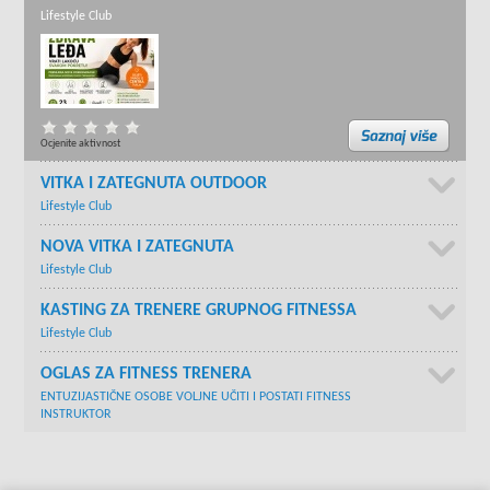
Lifestyle Club
Ocjenite aktivnost
VITKA I ZATEGNUTA OUTDOOR
Lifestyle Club
NOVA VITKA I ZATEGNUTA
Lifestyle Club
KASTING ZA TRENERE GRUPNOG FITNESSA
Lifestyle Club
OGLAS ZA FITNESS TRENERA
ENTUZIJASTIČNE OSOBE VOLJNE UČITI I POSTATI FITNESS
INSTRUKTOR