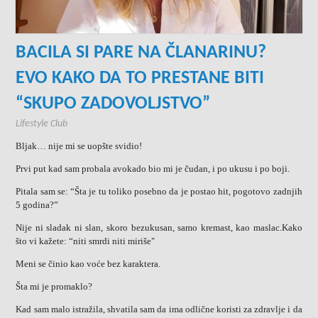
BACILA SI PARE NA ČLANARINU?
EVO KAKO DA TO PRESTANE BITI
“SKUPO ZADOVOLJSTVO”
Lifestyle Club
Bljak… nije mi se uopšte svidio!
Prvi put kad sam probala avokado bio mi je čudan, i po ukusu i po boji.
Pitala sam se: “Šta je tu toliko posebno da je postao hit, pogotovo zadnjih
5 godina?”
Nije ni sladak ni slan, skoro bezukusan, samo kremast, kao maslac.Kako
što vi kažete: “niti smrdi niti miriše"
Meni se činio kao voće bez karaktera.
Šta mi je promaklo?
Kad sam malo istražila, shvatila sam da ima odlične koristi za zdravlje i da