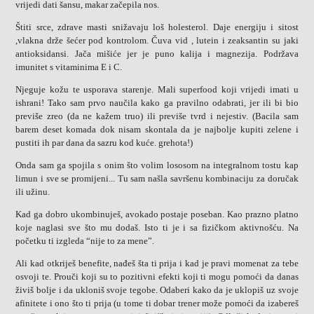
vrijedi dati šansu, makar začepila nos.
Štiti srce, zdrave masti snižavaju loš holesterol. Daje energiju i sitost
,vlakna drže šećer pod kontrolom. Čuva vid , lutein i zeaksantin su jaki
antioksidansi. Jača mišiće jer je puno kalija i magnezija. Podržava
imunitet s vitaminima E i C.
Njeguje kožu te usporava starenje. Mali superfood koji vrijedi imati u
ishrani! Tako sam prvo naučila kako ga pravilno odabrati, jer ili bi bio
previše zreo (da ne kažem truo) ili previše tvrd i nejestiv. (Bacila sam
barem deset komada dok nisam skontala da je najbolje kupiti zelene i
pustiti ih par dana da sazru kod kuće. grehota!)
Onda sam ga spojila s onim što volim lososom na integralnom tostu kap
limun i sve se promijeni... Tu sam našla savršenu kombinaciju za doručak
ili užinu.
Kad ga dobro ukombinuješ, avokado postaje poseban. Kao prazno platno
koje naglasi sve što mu dodaš. Isto ti je i sa fizičkom aktivnošću. Na
početku ti izgleda “nije to za mene”.
Ali kad otkriješ benefite, nađeš šta ti prija i kad je pravi momenat za tebe
osvoji te. Prouči koji su to pozitivni efekti koji ti mogu pomoći da danas
živiš bolje i da ukloniš svoje tegobe. Odaberi kako da je uklopiš uz svoje
afinitete i ono što ti prija (u tome ti dobar trener može pomoći da izabereš