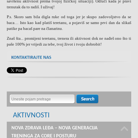
savršenu aktivnost prema tvojoj fizičkoj situaciji). Odluči kada je pravi
trenutak da to radiš. I uživaj!
P.s. Skoro sam bila digla ruke od toga jer je skupo zadovoljstvo da se
baca… Isto kao kad platiš teretanu, a pojaviš se samo prvi dan da slikaš
patike pa bacaš pare na članarinu.
Znaš šta... promijeni teretanu, trenera ili aktivnost dok ne nađeš ono što ti
paše 100% jer vrijedi za tebe, tvoj život i tvoju dobrobit!
AKTIVNOSTI
NOVA ZDRAVA LEĐA – NOVA GENERACIJA
TRENINGA ZA CORE I POSTURU