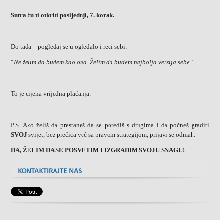
Sutra ću ti otkriti posljednji, 7. korak.
Do tada – pogledaj se u ogledalo i reci sebi:
“
Ne želim da budem kao ona. Želim da budem najbolja verzija sebe.
”
To je cijena vrijedna plaćanja.
P.S. Ako želiš da prestaneš da se porediš s drugima i da počneš graditi
SVOJ
svijet, bez prečica već sa pravom strategijom, prijavi se odmah:
DA, ŽELIM DA SE POSVETIM I IZGRADIM SVOJU SNAGU!