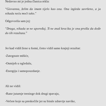
Nedavno mi je jedna članica rekla:
“
Giovanna, želim da imam tijelo kao ona. Ona izgleda savršeno, a ja
nikada neću moći tako.
”
Odgovorila sam joj:
“
Draga, nikada se ne upoređuj. Ti ne znaš kroz šta je ona prošla da dođe
do tih rezultata.
”
Jer kad vidiš žene u formi, često vidiš samo krajnji rezultat:
-Zategnute mišiće,
-Osmijeh u ogledalu,
-Energiju i samopouzdanje.
Ali ne vidiš:
-Rane jutarnje treninge dok drugi spavaju,
-Večere koje su preskočile jer su birale zdravije navike,