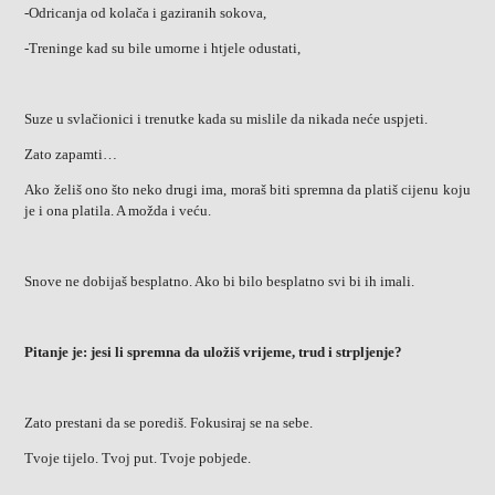
-Odricanja od kolača i gaziranih sokova,
-Treninge kad su bile umorne i htjele odustati,
Suze u svlačionici i trenutke kada su mislile da nikada neće uspjeti.
Zato zapamti…
Ako želiš ono što neko drugi ima, moraš biti spremna da platiš cijenu koju
je i ona platila. A možda i veću.
Snove ne dobijaš besplatno. Ako bi bilo besplatno svi bi ih imali.
Pitanje je: jesi li spremna da uložiš vrijeme, trud i strpljenje?
Zato prestani da se porediš. Fokusiraj se na sebe.
Tvoje tijelo. Tvoj put. Tvoje pobjede.