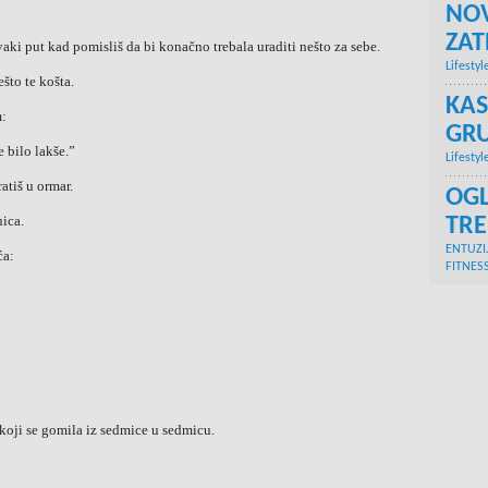
NOV
ZA
svaki put kad pomisliš da bi konačno trebala uraditi nešto za sebe.
Lifestyl
što te košta.
KAS
m:
GRU
 bilo lakše.”
Lifestyl
atiš u ormar.
OGL
ica.
TR
ENTUZI
ća:
FITNES
, koji se gomila iz sedmice u sedmicu.