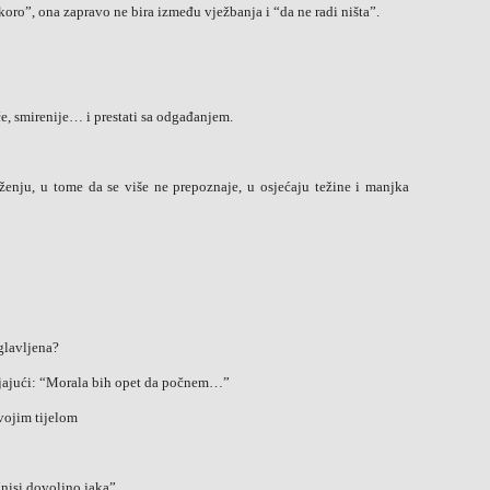
oro”, ona zapravo ne bira između vježbanja i “da ne radi ništa”.
če, smirenije… i prestati sa odgađanjem.
ženju, u tome da se više ne prepoznaje, u osjećaju težine i manjka
aglavljena?
vljajući: “Morala bih opet da počnem…”
svojim tijelom
“nisi dovoljno jaka”