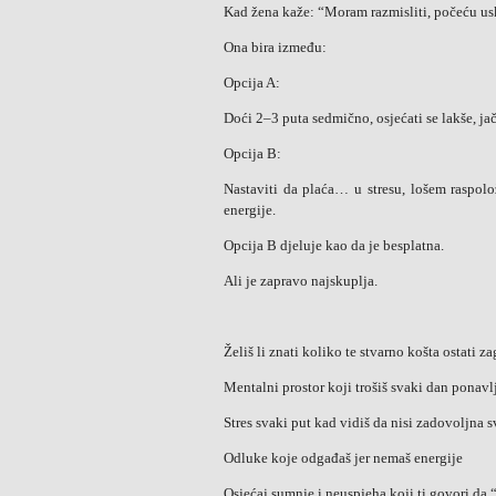
Kad žena kaže: “Moram razmisliti, počeću usk
Ona bira između:
Opcija A:
Doći 2–3 puta sedmično, osjećati se lakše, ja
Opcija B:
Nastaviti da plaća… u stresu, lošem raspolo
energije.
Opcija B djeluje kao da je besplatna.
Ali je zapravo najskuplja.
Želiš li znati koliko te stvarno košta ostati z
Mentalni prostor koji trošiš svaki dan pona
Stres svaki put kad vidiš da nisi zadovoljna 
Odluke koje odgađaš jer nemaš energije
Osjećaj sumnje i neuspjeha koji ti govori da 