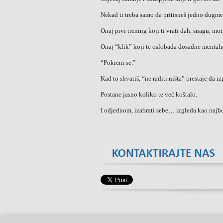
Nekad ti treba samo da pritisneš jedno dugme
Onaj prvi trening koji ti vrati dah, snagu, mot
Onaj “klik” koji te oslobađa dosadne mentalne
“Pokreni se.”
Kad to shvatiš, “ne raditi ništa” prestaje da i
Postane jasno koliko te već koštalo.
I odjednom, izabrati sebe… izgleda kao najbo