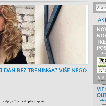
AK
NOV
NOV
TRE
PO
Lifestyl
KI DAN BEZ TRENINGA? VIŠE NEGO
Ocjenite 
VIT
OU
onedjeljka” već sada plaća cijenu.
Lifestyl