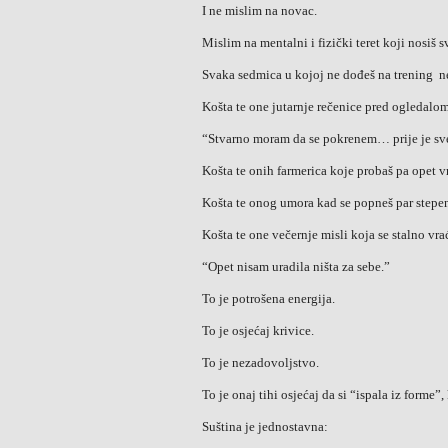
I ne mislim na novac.
Mislim na mentalni i fizički teret koji nosiš 
Svaka sedmica u kojoj ne dođeš na trening ne
Košta te one jutarnje rečenice pred ogledalo
“Stvarno moram da se pokrenem… prije je sve
Košta te onih farmerica koje probaš pa opet vr
Košta te onog umora kad se popneš par stepen
Košta te one večernje misli koja se stalno vra
“Opet nisam uradila ništa za sebe.”
To je potrošena energija.
To je osjećaj krivice.
To je nezadovoljstvo.
To je onaj tihi osjećaj da si “ispala iz forme”
Suština je jednostavna: