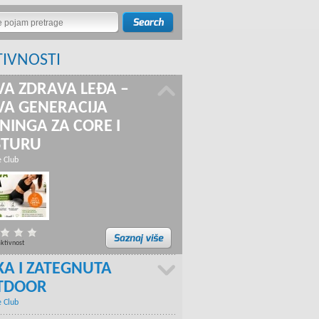
TIVNOSTI
A ZDRAVA LEĐA –
A GENERACIJA
NINGA ZA CORE I
STURU
e Club
aktivnost
KA I ZATEGNUTA
TDOOR
e Club