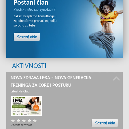
Postani član
Zašto želiš da vježbaš?
Zakaži besplatne konsultacije i
zajedno ćemo pronaći najbolju
soluciju za tebe
AKTIVNOSTI
NOVA ZDRAVA LEĐA – NOVA GENERACIJA
TRENINGA ZA CORE I POSTURU
Lifestyle Club
Ocjenite aktivnost