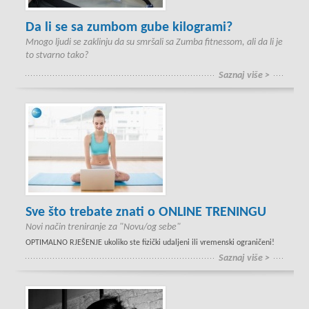
Da li se sa zumbom gube kilogrami?
Mnogo ljudi se zaklinju da su smršali sa Zumba fitnessom, ali da li je
to stvarno tako?
Saznaj više >
Sve što trebate znati o ONLINE TRENINGU
Novi način treniranje za "Novu/og sebe"
OPTIMALNO RJEŠENJE ukoliko ste fizički udaljeni ili vremenski ograničeni!
Saznaj više >