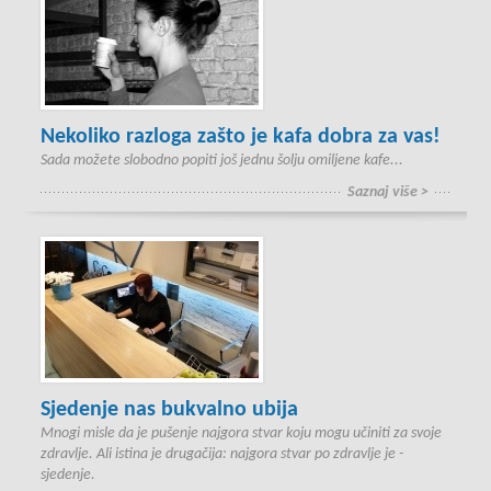
Nekoliko razloga zašto je kafa dobra za vas!
Sada možete slobodno popiti još jednu šolju omiljene kafe...
Saznaj više >
Sjedenje nas bukvalno ubija
Mnogi misle da je pušenje najgora stvar koju mogu učiniti za svoje
zdravlje. Ali istina je drugačija: najgora stvar po zdravlje je -
sjedenje.