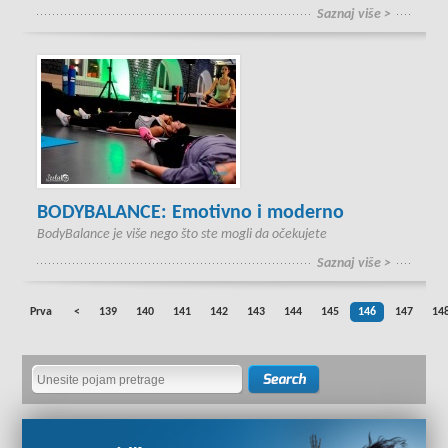
Saznaj više >
BODYBALANCE: Emotivno i moderno
BodyBalance je više nego što ste mogli da očekujete
Saznaj više >
Prva
<
139
140
141
142
143
144
145
146
147
14