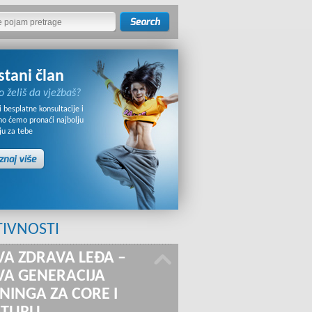
stani član
o želiš da vježbaš?
 besplatne konsultacije i
no ćemo pronaći najbolju
ju za tebe
TIVNOSTI
A ZDRAVA LEĐA –
A GENERACIJA
NINGA ZA CORE I