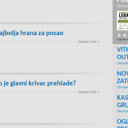
PO
Lifestyl
ajbolja hrana za posao
Ocjenite 
Saznaj više >
VIT
OU
Lifestyl
NOV
ZA
o je glavni krivac prehlade?
Lifestyl
Saznaj više >
KAS
GRU
Lifestyl
OGL