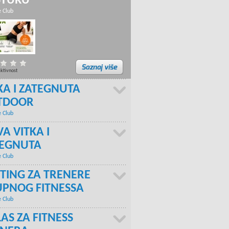
STURU
e Club
aktivnost
KA I ZATEGNUTA
TDOOR
e Club
A VITKA I
TEGNUTA
e Club
TING ZA TRENERE
PNOG FITNESSA
e Club
AS ZA FITNESS