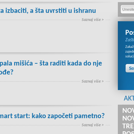
a izbaciti, a šta uvrstiti u ishranu
Saznaj više >
Po
Zašt
Zakaži
zajed
soluci
pala mišića – šta raditi kada do nje
ođe?
Saznaj više >
AK
NOV
mart start: kako započeti pametno?
NOV
Saznaj više >
TRE