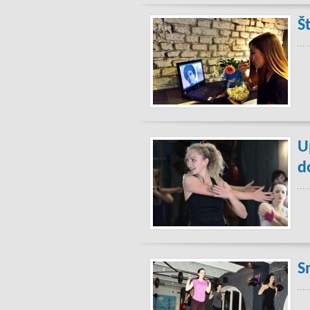
Št
U
d
S