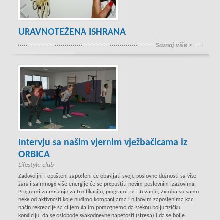
URAVNOTEŽENA ISHRANA
Saznaj više >
Intervju sa našim vjernim vježbačicama iz
ORBICA
Lifestyle club
Zadovoljni i opušteni zaposleni će obavljati svoje poslovne dužnosti sa više
žara i sa mnogo više energije će se prepustiti novim poslovnim izazovima.
Programi za mršanje,za tonifikaciju, programi za istezanje, Zumba su samo
neke od aktivnosti koje nudimo kompanijama i njihovim zaposlenima kao
način rekreacije sa ciljem da im pomognemo da steknu bolju fizičku
kondiciju, da se oslobode svakodnevne napetosti (stresa) i da se bolje