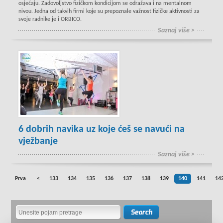
osjećaju. Zadovoljstvo fizičkom kondicijom se odražava i na mentalnom
nivou. Jedna od takvih firmi koje su prepoznale važnost fizičke aktivnosti za
svoje radnike je i ORBICO.
Saznaj više >
6 dobrih navika uz koje ćeš se navući na
vježbanje
Saznaj više >
Prva
<
133
134
135
136
137
138
139
140
141
14