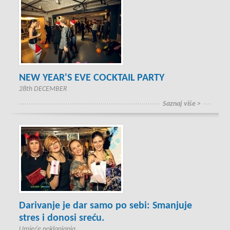
NEW YEAR'S EVE COCKTAIL PARTY
28th DECEMBER
Saznaj više >
Darivanje je dar samo po sebi: Smanjuje
stres i donosi sreću.
Umjeće poklanjanja