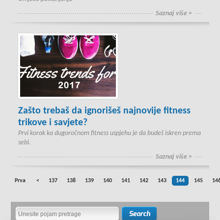
Saznaj više >
Zašto trebaš da ignorišeš najnovije fitness
trikove i savjete?
Prvi korak ka dugoročnom fitness uspjehu je da budeš iskren prema
sebi.
Saznaj više >
Prva
<
137
138
139
140
141
142
143
144
145
14