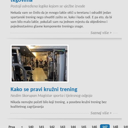
tegovima
Postoji određena logika kojom se vježbe izvode
Nekada vam se činilo da je mnogo lakše otići u teretanu i odraditi jedan
spartanski trening nego shvatiti zašto se, kako i kada radi. E pa eto, da bi
vam bilo malo lakše, pokušali sam na jednom mjestu da objedinimo i
pojednostavimo glavne komponente treninga snage.
Saznaj više >
Kako se pravi kružni trening
Nedim Skorupan Magistar sporta i tjelesnog odgoja
Nikada nemojte početi bilo koji trening, a posebno kružni trening bez
kvalitetnog zagrijavanja
Saznaj više >
Prva
<
140
141
142
143
144
145
146
147
148
14