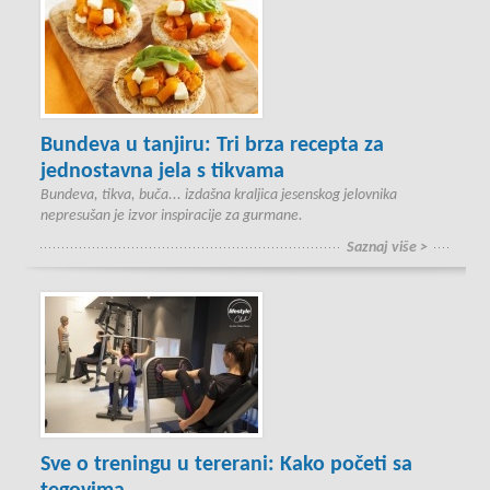
Bundeva u tanjiru: Tri brza recepta za
jednostavna jela s tikvama
Bundeva, tikva, buča... izdašna kraljica jesenskog jelovnika
nepresušan je izvor inspiracije za gurmane.
Saznaj više >
Sve o treningu u tererani: Kako početi sa