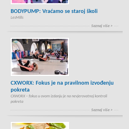
BODYPUMP: Vraćamo se staroj školi
LesMills
Saznaj više >
CXWORX: Fokus je na pravilnom izvođenju
pokreta
CXWORX – fokus u ovom izdanju je na nevjerovatnoj kontroli
pokreta
Saznaj više >