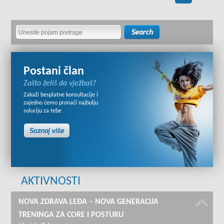
Postani član
Zašto želiš da vježbaš?
Zakaži besplatne konsultacije i
zajedno ćemo pronaći najbolju
soluciju za tebe
AKTIVNOSTI
NOVA ZDRAVA LEĐA – NOVA GENERACIJA
TRENINGA ZA CORE I POSTURU