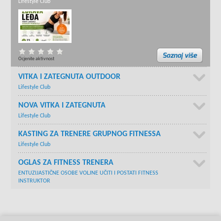
Lifestyle Club
Ocjenite aktivnost
VITKA I ZATEGNUTA OUTDOOR
Lifestyle Club
NOVA VITKA I ZATEGNUTA
Lifestyle Club
KASTING ZA TRENERE GRUPNOG FITNESSA
Lifestyle Club
OGLAS ZA FITNESS TRENERA
ENTUZIJASTIČNE OSOBE VOLJNE UČITI I POSTATI FITNESS
INSTRUKTOR